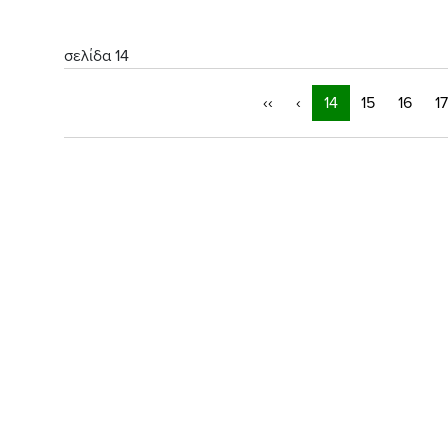
σελίδα 14
‹‹
‹
14
15
16
17