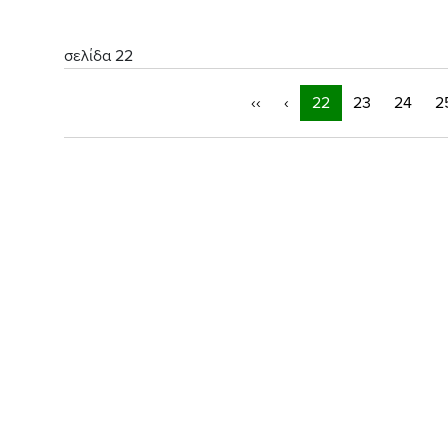
σελίδα 22
‹‹
‹
22
23
24
2