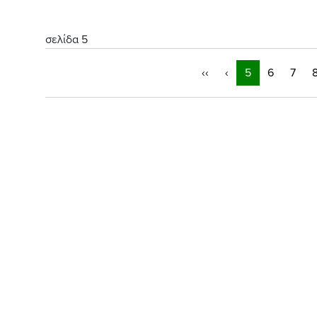
σελίδα 5
‹‹
‹
5
6
7