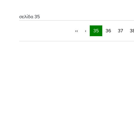
σελίδα 35
‹‹
‹
35
36
37
3