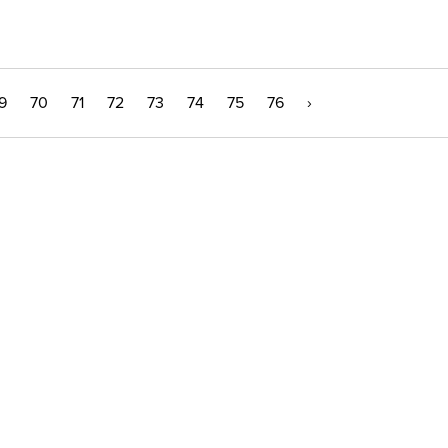
9
70
71
72
73
74
75
76
›