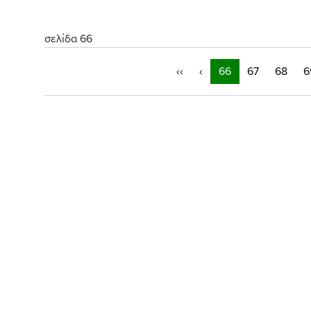
σελίδα 66
‹‹
‹
66
67
68
6