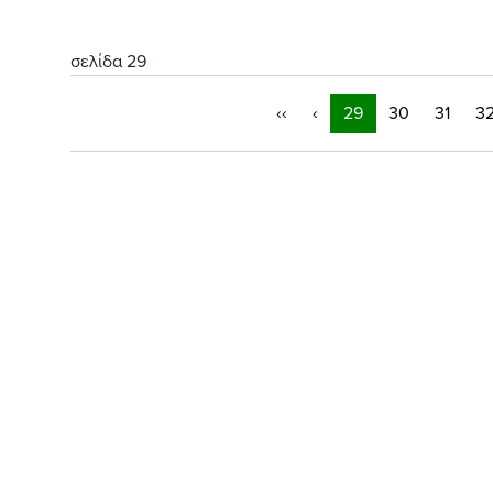
σελίδα 29
‹‹
‹
29
30
31
3