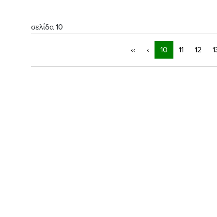
σελίδα 10
‹‹
‹
10
11
12
1