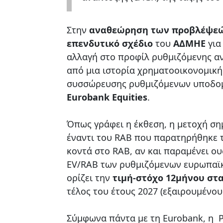
Στην
αναθεώρηση των προβλέψε
επενδυτικό σχέδιο
του
ΑΔΜΗΕ
για
αλλαγή στο προφίλ ρυθμιζόμενης αν
από μια ιστορία χρηματοοικονομικής 
συσσώρευσης ρυθμιζόμενων υποδομώ
Eurobank Equities
.
Όπως γράφει η έκθεση, η μετοχή ση
έναντι του RAB που παρατηρήθηκε 
κοντά στο RAB, αν και παραμένει ο
EV/RAB των ρυθμιζόμενων ευρωπαϊκώ
ορίζει την
τιμή-στόχο 12μήνου στα
τέλος του έτους 2027 (εξαιρουμένου
Σύμφωνα πάντα με τη Eurobank, η Ρ