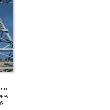
 στα
μμές
ης