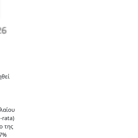
ηθεί
αλαίου
-rata)
ο της
~7%