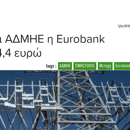
Τρίτη 09/0
ια ΑΔΜΗΕ η Eurobank
4,4 ευρώ
tags :
ΑΔΜΗΕ
ΤΙΜΗΣΤΟΧΟΣ
Μετοχή
Eurobank