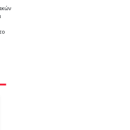
ιακών
ά
το