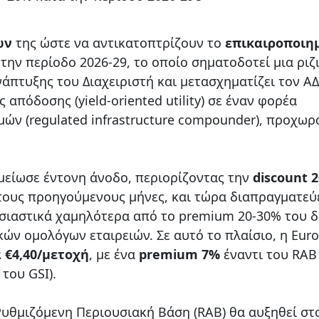
ών
της ώστε να αντικατοπτρίζουν το
επικαιροποιη
 την περίοδο 2026-29, το οποίο σηματοδοτεί μια ριζ
άπτυξης του Διαχειριστή και μετασχηματίζει τον 
απόδοσης (yield-oriented utility) σε έναν φορέα
ν (regulated infrastructure compounder), προχωρ
μείωσε έντονη άνοδο, περιορίζοντας την
discount 
τους προηγούμενους μήνες, και τώρα διαπραγματεύ
υσιαστικά χαμηλότερα από το premium 20-30% του δ
ν ομολόγων εταιρειών. Σε αυτό το πλαίσιο, η Eur
 €4,40/μετοχή
, με ένα
premium 7%
έναντι του RAB
 του GSI).
υθμιζόμενη Περιουσιακή Βάση (RAB) θα αυξηθεί στα