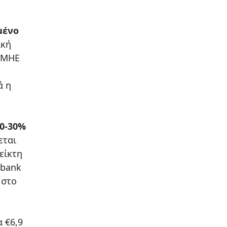
μένο
ική
ΑΔΜΗΕ
ά η
20-30%
εται
είκτη
obank
 στο
 €6,9