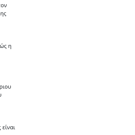
τον
ξης
θώς η
ριου
υ
 είναι