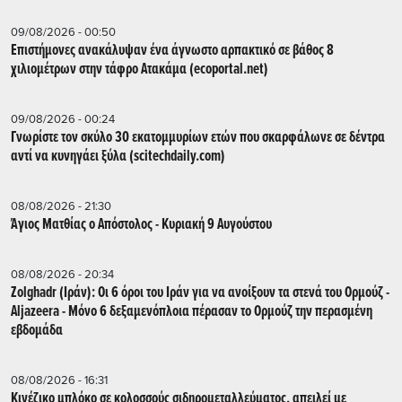
09/08/2026 - 00:50
Επιστήμονες ανακάλυψαν ένα άγνωστο αρπακτικό σε βάθος 8
χιλιομέτρων στην τάφρο Ατακάμα (ecoportal.net)
09/08/2026 - 00:24
Γνωρίστε τον σκύλο 30 εκατομμυρίων ετών που σκαρφάλωνε σε δέντρα
αντί να κυνηγάει ξύλα (scitechdaily.com)
08/08/2026 - 21:30
Άγιος Ματθίας ο Απόστολος - Κυριακή 9 Αυγούστου
08/08/2026 - 20:34
Zolghadr (Ιράν): Οι 6 όροι του Ιράν για να ανοίξουν τα στενά του Ορμούζ -
Aljazeera - Mόνο 6 δεξαμενόπλοια πέρασαν το Ορμούζ την περασμένη
εβδομάδα
08/08/2026 - 16:31
Κινέζικο μπλόκο σε κολοσσούς σιδηρομεταλλεύματος, απειλεί με