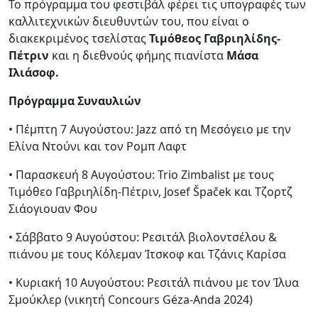
Το πρόγραμμα του φεστιβάλ φέρει τις υπογραφές των
καλλιτεχνικών διευθυντών του, που είναι ο
διακεκριμένος τσελίστας
Τιμόθεος Γαβριηλίδης-
Πέτριν
και η διεθνούς φήμης πιανίστα
Μάσα
Ιλιάσοφ.
Πρόγραμμα Συναυλιών
• Πέμπτη 7 Αυγούστου: Jazz από τη Μεσόγειο με την
Ελίνα Ντούνι και τον Ρομπ Λαφτ
• Παρασκευή 8 Αυγούστου: Trio Zimbalist με τους
Τιμόθεο Γαβριηλίδη-Πέτριν, Josef Špaček και Τζορτζ
Σιάογιουαν Φου
• Σάββατο 9 Αυγούστου: Ρεσιτάλ βιολοντσέλου &
πιάνου με τους Κόλεμαν Ίτσκοφ και Τζάνις Καρίσα
• Κυριακή 10 Αυγούστου: Ρεσιτάλ πιάνου με τον Ίλυα
Σμούκλερ (νικητή Concours Géza-Anda 2024)