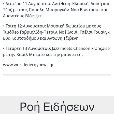
• Δευτέρα 11 Αυγούστου: Αντίθεση: Κλασική, Λαϊκή και
Τζαζ με τους Πάμπλο Μπαραγκάν, Νόα Βίλντσουτ και
Αμαντέους Βίζενζεε
• Τρίτη 12 Αυγούστου: Μουσική δωματίου με τους
Τιμόθεο Γαβριηλίδη-Πέτριν, Νοέ Ινουί, Τσέλσι Γουάνγκ,
Εύα Κουτσοδήμου και Αντώνη Τζιβένη
• Τετάρτη 13 Αυγούστου: Jazz meets Chanson Française
με την Καμίλ Μπερτό και την μπάντα της
www.worldenergynews.gr
Ρoή Ειδήσεων