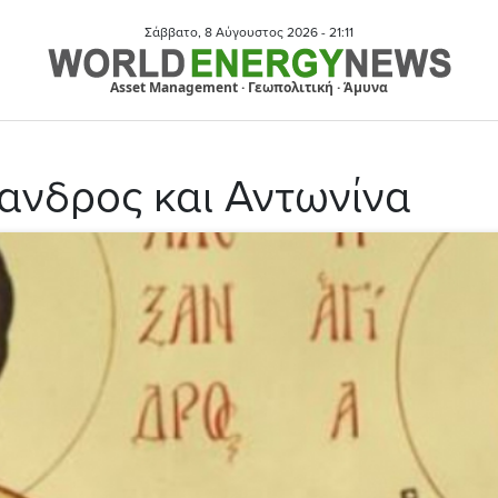
Σάββατο, 8 Αύγουστος 2026 -
21:11
Asset Management · Γεωπολιτική · Άμυνα
έξανδρος και Αντωνίνα