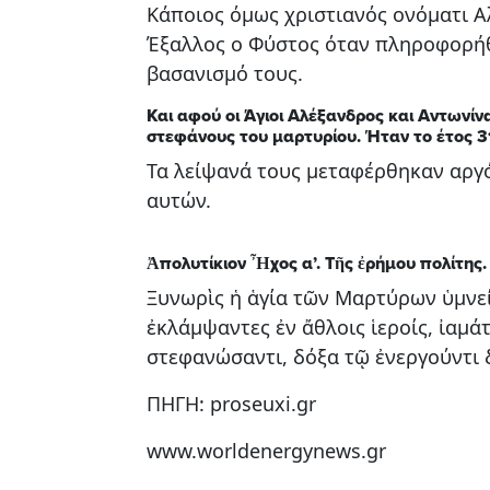
Κάποιος όμως χριστιανός ονόματι Α
Έξαλλος ο Φύστος όταν πληροφορήθη
βασανισμό τους.
Και αφού οι Άγιοι Αλέξανδρος και Αντωνίν
στεφάνους του μαρτυρίου. Ήταν το έτος 3
Τα λείψανά τους μεταφέρθηκαν αργό
αυτών.
Ἀπολυτίκιον Ἦχος α’. Τῆς ἐρήμου πολίτης
Ξυνωρὶς ἡ ἁγία τῶν Μαρτύρων ὑμνεί
ἐκλάμψαντες ἐν ἄθλοις ἱεροίς, ἰαμ
στεφανώσαντι, δόξα τῷ ἐνεργούντι δ
ΠΗΓΗ: proseuxi.gr
www.worldenergynews.gr