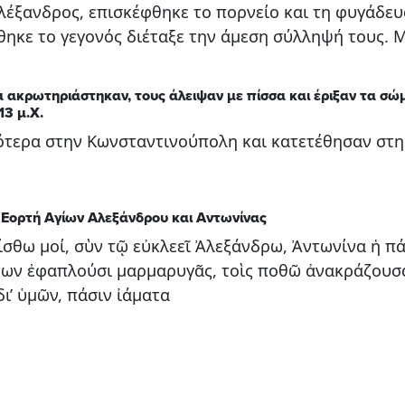
λέξανδρος, επισκέφθηκε το πορνείο και τη φυγάδευσ
κε το γεγονός διέταξε την άμεση σύλληψή τους. Μ
α ακρωτηριάστηκαν, τους άλειψαν με πίσσα και έριξαν τα σώ
13 μ.Χ.
τερα στην Κωνσταντινούπολη και κατετέθησαν στη 
. Εορτή Αγίων Αλεξάνδρου και Αντωνίνας
σθω μοί, σὺν τῷ εὐκλεεῖ Ἀλεξάνδρω, Ἀντωνίνα ἡ πάν
άτων ἐφαπλούσι μαρμαρυγᾶς, τοὶς ποθῶ ἀνακράζουσα
ι’ ὑμῶν, πάσιν ἰάματα