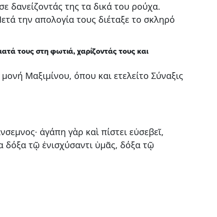
ε δανείζοντάς της τα δικά του ρούχα.
ετά την απολογία τους διέταξε το σκληρό
ματά τους στη φωτιά, χαρίζοντάς τους και
μονή Μαξιμίνου, όπου και ετελείτο Σύναξις
σεμνος· ἀγάπη γὰρ καὶ πίστει εὐσεβεῖ,
 δόξα τῷ ἐνισχύσαντι ὑμᾶς, δόξα τῷ