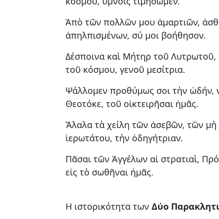
κόσμου, ὕμνοις τιμήσωμεν.
Ἀπὸ τῶν πολλῶν μου ἁμαρτιῶν, ἀσθε
ἀπηλπισμένων, σύ μοι βοήθησον.
Δέσποινα καὶ Μήτηρ τοῦ Λυτρωτοῦ, 
τοῦ κόσμου, γενοῦ μεσίτρια.
Ψάλλομεν προθύμως σοι τὴν ὠδήν, 
Θεοτόκε, τοῦ οἰκτειρῆσαι ἡμᾶς.
Ἄλαλα τὰ χείλη τῶν ἀσεβῶν, τῶν μὴ
ἱερωτάτου, τὴν ὁδηγήτριαν.
Πᾶσαι τῶν Ἀγγέλων αἱ στρατιαὶ, Πρ
εἰς τὸ σωθῆναι ἡμᾶς.
Η ιστορικότητα των
Δύο Παρακλητ