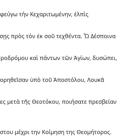
αφεύγω τὴν Κεχαριτωμένην, ἐλπὶς
σῃς πρὸς τὸν ἐκ σοῦ τεχθέντα. Ὦ Δέσποινα
ροδρόμου καὶ πάντων τῶν Ἁγίων, δυσώπει,
στορηθεῖσαν ὑπὸ τοῦ Ἀποστόλου, Λουκᾶ
τες μετὰ τῆς Θεοτόκου, ποιήσατε πρεσβείαν
του μέχρι την Κοίμηση της Θεομήτορος.