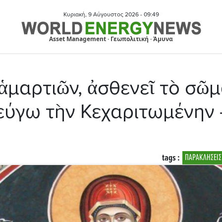
Κυριακή, 9 Αύγουστος 2026 -
09:49
Asset Management · Γεωπολιτική · Άμυνα
μαρτιῶν, ἀσθενεῖ τὸ σῶμα
εύγω τὴν Κεχαριτωμένην -
tags :
ΠΑΡΑΚΛΗΣΕΙΣ