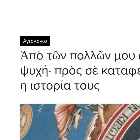
--
Αγιολόγιο
Ἀπὸ τῶν πολλῶν μου ἁ
ψυχή· πρὸς σὲ καταφ
η ιστορία τους