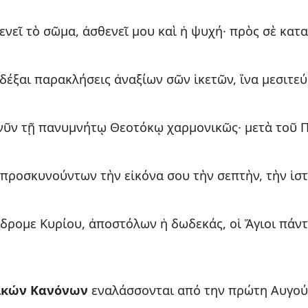
νεῖ τὸ σῶμα, ἀσθενεῖ μου καὶ ἡ ψυχή· πρὸς σὲ κατ
δέξαι παρακλήσεις ἀναξίων σῶν ἱκετῶν, ἵνα μεσιτεύ
νῦν τῇ πανυμνήτῳ Θεοτόκῳ χαρμονικῶς· μετὰ τοῦ Π
 προσκυνούντων τὴν εἰκόνα σου τὴν σεπτὴν, τὴν ἱ
όδρομε Κυρίου, ἀποστόλων ἡ δωδεκάς, οἱ Ἅγιοι πάν
ικών Κανόνων
εναλάσσονται από την πρώτη Αυγούσ