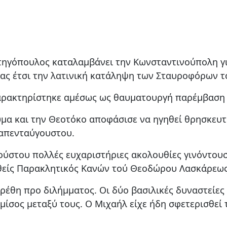
ρατηγόπουλος καταλαμβάνει την Κωνσταντινούπολη γ
ας έτσι την λατινική κατάληψη των Σταυροφόρων τ
αρακτηρίστηκε αμέσως ως θαυματουργή παρέμβαση 
ύμα και την Θεοτόκο αποφάσισε να ηγηθεί θρησκευτ
καπενταύγουστου.
γούστου πολλές ευχαριστήριες ακολουθίες γινόντο
θείς Παρακλητικός Κανών τού Θεοδώρου Λασκάρεως
υρέθη προ διλήμματος. Οι δύο βασιλικές δυναστεί
ίσος μεταξύ τους. Ο Μιχαήλ είχε ήδη σφετερισθεί τ