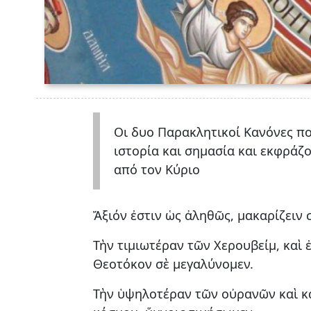
Οι δυο Παρακλητικοί Κανόνες πο
ιστορία και σημασία και εκφράζ
από τον Κύριο
Ἄξιόν ἐστιν ὡς ἀληθῶς, μακαρίζειν
Τὴν τιμιωτέραν τῶν Χερουβείμ, καὶ
Θεοτόκον σὲ μεγαλύνομεν.
Τὴν ὑψηλοτέραν τῶν οὐρανῶν καὶ κ