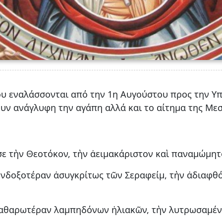
υ εναλάσσονται από την 1η Αυγούστου προς την Υπ
ουν ανάγλυφη την αγάπη αλλά και το αίτημα της Μεσ
 σε τὴν Θεοτόκον, τὴν ἀειμακάριστον καὶ παναμώμητ
 ἐνδοξοτέραν ἀσυγκρίτως τῶν Σεραφείμ, τὴν ἀδιαφθ
αθαρωτέραν λαμπηδόνων ἡλιακῶν, τὴν λυτρωσαμένην