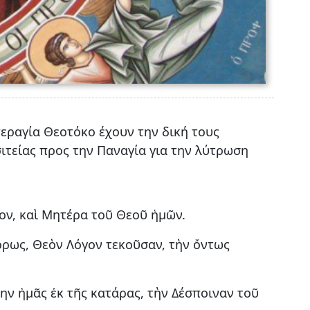
εραγία Θεοτόκο έχουν την δική τους
ιτείας προς την Παναγία για την λύτρωση
ον, καὶ Μητέρα τοῦ Θεοῦ ἡμῶν.
όρως, Θεὸν Λόγον τεκοῦσαν, τὴν ὄντως
 ἡμᾶς ἐκ τῆς κατάρας, τὴν Δέσποιναν τοῦ