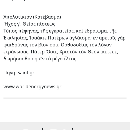
Ἀπολυτίκιον (Κατέβασμα)
Ἦχος γ’. Θείας πίστεως.
Τύπος πέφηνας, τῆς ἐγκρατείας, καὶ ἑδραίωμα, τῆς
Ἐκκλησίας, Ἰσαάκιε Πατέρων ἀγλάϊσμα· ἐν ἀρεταῖς γὰρ
φαιδρύνας τὸν βίον σου, Ὀρθοδοξίας τὸν λόγον
ἐτράνωσας. Πάτερ Ὅσιε, Χριστὸν τὸν Θεὸν ἱκέτευε,
δωρήσασθαο ἡμῖν τὸ μέγα ἔλεος.
Πηγή: Saint.gr
www.worldenergynews.gr