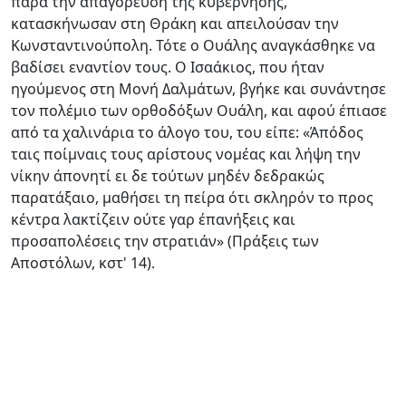
παρά την απαγόρευση της κυβέρνησης,
κατασκήνωσαν στη Θράκη και απειλούσαν την
Κωνσταντινούπολη. Τότε ο Ουάλης αναγκάσθηκε να
βαδίσει εναντίον τους. Ο Ισαάκιος, που ήταν
ηγούμενος στη Μονή Δαλμάτων, βγήκε και συνάντησε
τον πολέμιο των ορθοδόξων Ουάλη, και αφού έπιασε
από τα χαλινάρια το άλογο του, του είπε: «Άπόδος
ταις ποίμναις τους αρίστους νομέας και λήψη την
νίκην άπονητί ει δε τούτων μηδέν δεδρακώς
παρατάξαιο, μαθήσει τη πείρα ότι σκληρόν το προς
κέντρα λακτίζειν ούτε γαρ έπανήξεις και
προσαπολέσεις την στρατιάν» (Πράξεις των
Αποστόλων, κστ' 14).