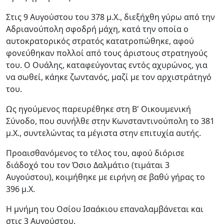
Στις 9 Αυγούστου του 378 μ.Χ., διεξήχθη γύρω από την
Αδριανούπολη σφοδρή μάχη, κατά την οποία ο
αυτοκρατορικός στρατός κατατροπώθηκε, αφού
φονεύθηκαν πολλοί από τους άριστους στρατηγούς
του. Ο Ουάλης, καταφεύγοντας εντός αχυρώνος, για
να σωθεί, κάηκε ζωντανός, μαζί με τον αρχιστράτηγό
του.
Ως ηγούμενος παρευρέθηκε στη Β' Οικουμενική
Σύνοδο, που συνήλθε στην Κωνσταντινούπολη το 381
μ.Χ., συντελώντας τα μέγιστα στην επιτυχία αυτής.
Προαισθανόμενος το τέλος του, αφού διόρισε
διάδοχό του τον Όσιο Δαλμάτιο (τιμάται 3
Αυγούστου), κοιμήθηκε με ειρήνη σε βαθύ γήρας το
396 μ.Χ.
Η μνήμη του Οσίου Ισαάκιου επαναλαμβάνεται και
στις 3 Αυγούστου.