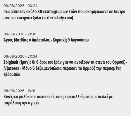
09/08/2026 - 00:24
Γνωρίστε τον σκύλο 30 εκατομμυρίων ετών που σκαρφάλωνε σε δέντρα
αντί να κυνηγάει ξύλα (scitechdaily.com)
08/08/2026 - 21:30
Άγιος Ματθίας ο Απόστολος - Κυριακή 9 Αυγούστου
08/08/2026 - 20:34
Zolghadr (Ιράν): Οι 6 όροι του Ιράν για να ανοίξουν τα στενά του Ορμούζ -
Aljazeera - Mόνο 6 δεξαμενόπλοια πέρασαν το Ορμούζ την περασμένη
εβδομάδα
08/08/2026 - 16:31
Κινέζικο μπλόκο σε κολοσσούς σιδηρομεταλλεύματος, απειλεί με
παράλυση την αγορά