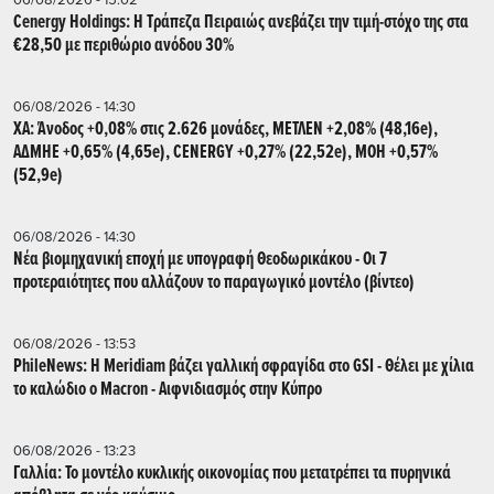
Cenergy Holdings: Η Τράπεζα Πειραιώς ανεβάζει την τιμή-στόχο της στα
€28,50 με περιθώριο ανόδου 30%
06/08/2026 - 14:30
ΧΑ: Άνοδος +0,08% στις 2.626 μονάδες, ΜΕΤΛΕΝ +2,08% (48,16e),
ΑΔΜΗΕ +0,65% (4,65e), CENERGY +0,27% (22,52e), ΜΟΗ +0,57%
(52,9e)
06/08/2026 - 14:30
Νέα βιομηχανική εποχή με υπογραφή Θεοδωρικάκου - Οι 7
προτεραιότητες που αλλάζουν το παραγωγικό μοντέλο (βίντεο)
06/08/2026 - 13:53
PhileNews: Η Meridiam βάζει γαλλική σφραγίδα στο GSI - Θέλει με χίλια
το καλώδιο ο Macron - Αιφνιδιασμός στην Κύπρο
06/08/2026 - 13:23
Γαλλία: Το μοντέλο κυκλικής οικονομίας που μετατρέπει τα πυρηνικά