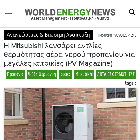
Asset Management · Γεωπολιτική · Άμυνα
Ανανεώσιμες & Βιώσιμη Ανάπτυξη
Παρασκευή 15/05/2026 - 10:43
Η Mitsubishi λανσάρει αντλίες
θερμότητας αέρα-νερού προπανίου για
μεγάλες κατοικίες (PV Magazine)
Προπάνιο
Ψύξη Θέρμανση
οικιες
Mitsubishi
ΑΝΤΛΙΕΣ ΘΕΡΜΟΤΗΤΑΣ
tags :