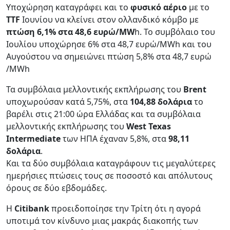
Yποχώρηση καταγράφει και το
φυσικό αέριο
με το
TTF
Ιουνίου να κλείνει στον ολλανδικό κόμβο με
πτώση 6,1% στα 48,6 ευρώ/MW
h. Το συμβόλαιο του
Ιουλίου υποχώρησε 6% στα 48,7 ευρώ/MWh και του
Αυγούστου να σημειώνει πτώση 5,8% στα 48,7 ευρώ
/MWh
Τα συμβόλαια μελλοντικής εκπλήρωσης του
Brent
υποχωρούσαν κατά 5,75%, στα
104,88 δολάρια
το
βαρέλι στις 21:00 ώρα Ελλάδας και τα συμβόλαια
μελλοντικής εκπλήρωσης του
West Texas
Intermediate
των ΗΠΑ έχαναν 5,8%, στα
98,11
δολάρια
.
Και τα δύο συμβόλαια καταγράφουν τις μεγαλύτερες
ημερήσιες πτώσεις τους σε ποσοστό και απόλυτους
όρους σε δύο εβδομάδες.
Η
Citibank
προειδοποίησε την Τρίτη ότι η αγορά
υποτιμά τον κίνδυνο μιας μακράς διακοπής των