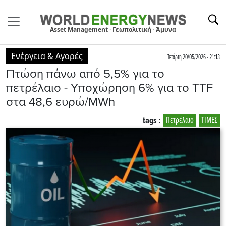
Asset Management · Γεωπολιτική · Άμυνα
Ενέργεια & Αγορές
Τετάρτη 20/05/2026 - 21:13
Πτώση πάνω από 5,5% για το
πετρέλαιο - Υποχώρηση 6% για το TTF
στα 48,6 ευρώ/MWh
tags :
Πετρέλαιο
ΤΙΜΕΣ