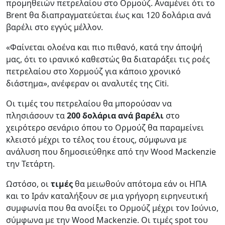
προμηθειών πετρελαίου στο Ορμούζ. Αναμένει ότι το
Brent θα διαπραγματεύεται έως και 120 δολάρια ανά
βαρέλι στο εγγύς μέλλον.
«Φαίνεται ολοένα και πιο πιθανό, κατά την άποψή
μας, ότι το ιρανικό καθεστώς θα διαταράξει τις ροές
πετρελαίου στο Χορμούζ για κάποιο χρονικό
διάστημα», ανέφεραν οι αναλυτές της Citi.
Οι τιμές του πετρελαίου θα μπορούσαν να
πλησιάσουν τα
200 δολάρια ανά βαρέλι
στο
χειρότερο σενάριο όπου το Ορμούζ θα παραμείνει
κλειστό μέχρι το τέλος του έτους, σύμφωνα με
ανάλυση που δημοσιεύθηκε από την Wood Mackenzie
την Τετάρτη.
Ωστόσο, οι
τιμές
θα μειωθούν απότομα εάν οι ΗΠΑ
και το Ιράν καταλήξουν σε μια γρήγορη ειρηνευτική
συμφωνία που θα ανοίξει το Ορμούζ μέχρι τον Ιούνιο,
σύμφωνα με την Wood Mackenzie. Οι τιμές spot του