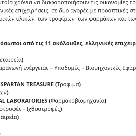
ταία χρόνια να διαφοροποιήσουν τις οικονομίες τ
ηνικές επιχειρήσεις, σε δύο αγορές με προοπτικές σ
μικών υλικών, των τροφίμων, των φαρμάκων και τω
σωποι από τις 11 ακόλουθες, ελληνικές επιχειρ
εταιρεία
)
αραγωγή ενέργειας – Υποδομές – Βιομηχανικές Εφα
- SPARTAN TREASURE (
Τρόφιμα
)
νων
)
L LABORATORIES (
Φαρμακοβιομηχανία
)
οτροφές - Ιχθυοτροφές
)
αιρεία
)
)