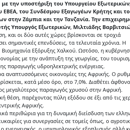
 με την υποστήριξη του Υπουργείου Εξωτερικών
ου ΕΒΕΑ, του Συνδέσμου Εξαγωγέων Κρήτης και τ
ν στην Ζάμπια και την Τανζανία. Την επιχειρημ
ής Υπουργός Εξωτερικών, Μιλτιάδης Βαρβιτσιώ
η, και οι δύο αυτές χώρες βρίσκονται σε τροχιά
ει σημαντικές επενδύσεις, τα τελευταία χρόνια. Η
ν Βιομηχανία Εξόρυξης Χαλκού. Ωστόσο, η κυβέρνη
ονομίας με την ανάπτυξη της γεωργίας, του τουρισ
της παραγωγής υδροηλεκτρικής ενέργειας.
ερα αναπτυσσόμενες οικονομίες της Αφρικής. Ο ρυθ
ρίσκεται, κατά μέσο όρο, στο 7,0%. Διαθέτει άφθον
τος μεγαλύτερος παραγωγός χρυσού στην Αφρική.
κή θέση, παρέχοντας πύλη εξόδου σε έξι από τις χε
εντρικής Αφρικής.
ικά περιθώρια για τη δυναμική διείσδυση των ελλη
υκαιρίες για συνεργασίες σε τομείς όπως, ο αγροτικ
o ενεργειακός, ο μηχανολογικός εξοπλισμός αλλά κ