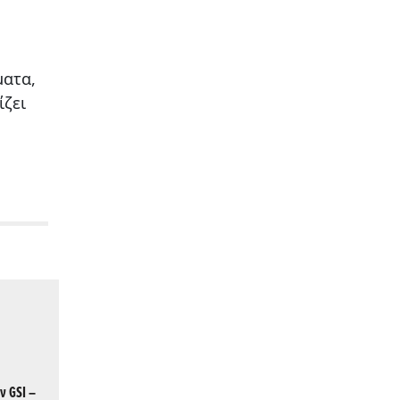
ματα,
ίζει
ν GSI –