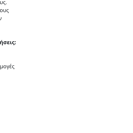
ους.
τους
ν
ήσεις:
ρμογές