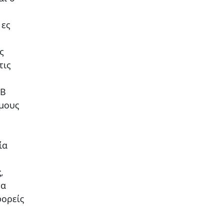
 ες
ς
τις
2B
ημους
ία
ς
,
να
φορείς