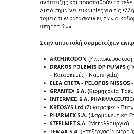
ανάπτυξης και προσπαθούν τα τελευ
Αυτό σημαίνει ευκαιρίες για τις ελλ
τομείς των κατασκευών, των οικοδο
υπηρεσιών».
Στην αποστολή συμμετείχαν εκπρό
ARCHIRODON
(
Κατασκευαστική 
DRAKOS POLEMIS
DP
PUMPS
(
Π
– Κατασκευές - Ναυπηγεία
)
ELEA CRETA - PELOPOS NISSOS 
GRANTEX
S
.
A
. (
Βιομηχανία Φρέ
INTERMED S.A. PHARMACEUTICA
KREOSYS Ltd (
Ζωοτροφές - Πτην
PHARMEX
S
.
A
. (
Φαρμακευτική Ετ
STEELMET
S
.
A
. (
Μεταλλουργία
)
ΤΕΜΑΚ
S
.
A
. (
Επεξεργασία Νερού