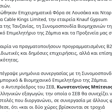
σιών.
νώθηκαν Επιχειρηματικά Φόρα σε Λουσάκα και Νταρ
α Cable Kings Limited, την εταιρεία Knauf Gypsum
τα της Τανζανίας, τη Συνομοσπονδία Βιομηχανιών τη
κό Επιμελητήριο της Ζάμπια και τα Προξενεία μας σ
ευκαιρία να πραγματοποιήσουν προγραμματισμένες B
ιδιωτικές και δημόσιες επιχειρήσεις, αλλά και επίσ
κότητας.
υπέγραψε μνημόνια συνεργασίας με τη Συνομοσπονδ
Εμπορικό & Βιομηχανικό Επιμελητήριο της Ζάμπια.
, ο Αντιπρόεδρος του ΣΕΒ,
Κωνσταντίνος Μπίτσιο
λληνικών εξαγωγών, την οποία ο ΣΕΒ θα συνεχίζει 
οστολές που διοργανώνει, σε συνεργασία με άλλους 
εσε, ότι «και οι δύο χώρες βρίσκονται σε τροχιά