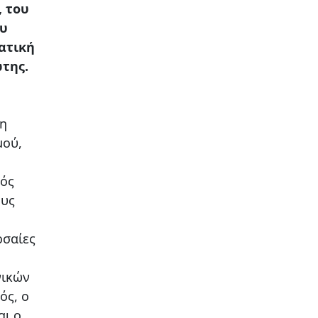
, του
ου
ατική
της.
ση
μού,
μός
ους
ρσαίες
νικών
ός, ο
αι ο