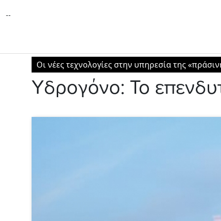
--
Οι νέες τεχνολογίες στην υπηρεσία της «πράσι
Υδρογόνο: To επενδυ