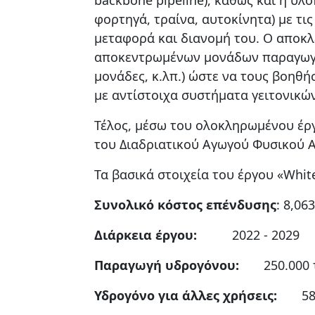
φορτηγά, τραίνα, αυτοκίνητα) με τ
μεταφορά και διανομή του. Ο αποκ
αποκεντρωμένων μονάδων παραγωγής
μονάδες, κ.λπ.) ώστε να τους βοηθή
με αντίστοιχα συστήματα γειτονικώ
Τέλος, μέσω του ολοκληρωμένου έρ
του Διαδριατικού Αγωγού Φυσικού Αε
Τα βασικά στοιχεία του έργου «White
Συνολικό κόστος επένδυσης
: 8,06
Διάρκεια έργου:
2022 - 2029
Παραγωγή υδρογόνου:
250.000 τ
Υδρογόνο για άλλες χρήσεις:
58.00