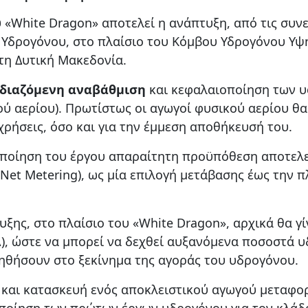
υ «White Dragon» αποτελεί η ανάπτυξη, από τις συν
Υδρογόνου, στο πλαίσιο του Κόμβου Υδρογόνου Υψη
τη Δυτική Μακεδονία.
διαζόμενη αναβάθμιση
και κεφαλαιοποίηση των 
κού αερίου). Πρωτίστως οι αγωγοί φυσικού αερίου θ
χρήσεις, όσο και για την έμμεση αποθήκευσή του.
λοποίηση του έργου απαραίτητη προϋπόθεση αποτελε
Net Metering), ως μία επιλογή μετάβασης έως την 
υξης, στο πλαίσιο του «White Dragon», αρχικά θα γ
, ώστε να μπορεί να δεχθεί αυξανόμενα ποσοστά υ
ηθήσουν στο ξεκίνημα της αγοράς του υδρογόνου.
η και κατασκευή ενός αποκλειστικού αγωγού μεταφ
υλοποίηση των πρώτων έργων υδρογόνου για τον κλ