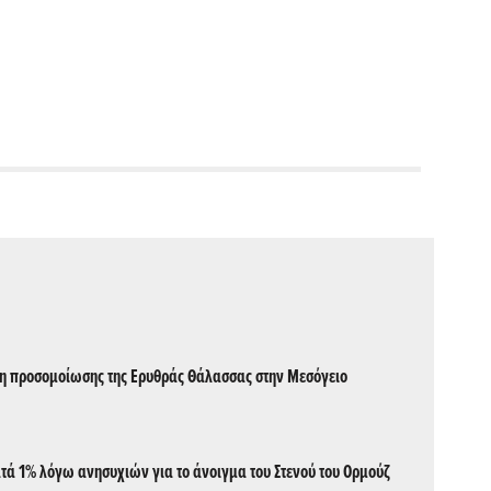
ση προσομοίωσης της Ερυθράς Θάλασσας στην Μεσόγειο
ατά 1% λόγω ανησυχιών για το άνοιγμα του Στενού του Ορμούζ