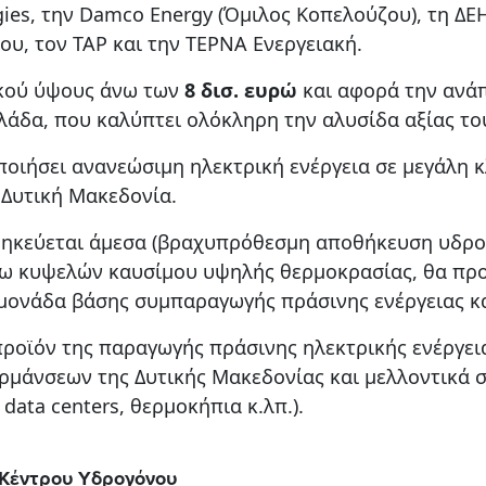
ies, την Damco Energy (Όμιλος Κοπελούζου), τη ΔΕΗ
ου, τον TAP και την ΤΕΡΝΑ Ενεργειακή.
ικού ύψους άνω των
8 δισ. ευρώ
και αφορά την ανά
άδα, που καλύπτει ολόκληρη την αλυσίδα αξίας το
ποιήσει ανανεώσιμη ηλεκτρική ενέργεια σε μεγάλη 
Δυτική Μακεδονία.
θηκεύεται άμεσα (βραχυπρόθεσμη αποθήκευση υδρογ
έσω κυψελών καυσίμου υψηλής θερμοκρασίας, θα πρ
 μονάδα βάσης συμπαραγωγής πράσινης ενέργειας κ
οϊόν της παραγωγής πράσινης ηλεκτρικής ενέργεια
ρμάνσεων της Δυτικής Μακεδονίας και μελλοντικά 
data centers, θερμοκήπια κ.λπ.).
 Κέντρου Υδρογόνου