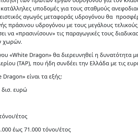
ις κατάλληλες υποδομές για τους σταθμούς ανεφοδια
λειστικός αγωγός μεταφοράς υδρογόνου θα προσφέ
 πράσινου υδρογόνου με τους μεγάλους τελικούς 
σει να «πρασινίσουν» τις παραγωγικές τους διαδικασ
ν χωρών.
γου «White Dragon» θα διερευνηθεί η δυνατότητα 
ρίου (TAP), που ήδη συνδέει την Ελλάδα με τις ευρ
 Dragon» είναι τα εξής:
3 δισ. ευρώ
όνοι/έτος
0 έως 71.000 τόνοι/έτος