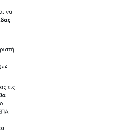
αι να
άδας
ιριστή
gaz
ς τις
θα
το
ΔΕΠΑ
τα