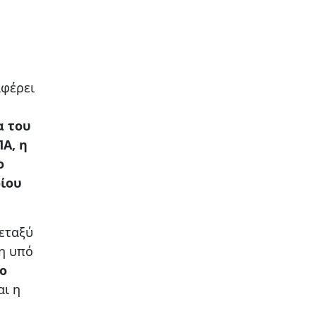
φέρει
α του
ΠΑ, η
ο
ρίου
εταξύ
 η υπό
ο
αι η