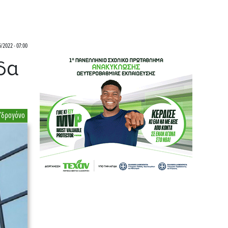
6/2022 - 07:00
δα
Υδρογόνο