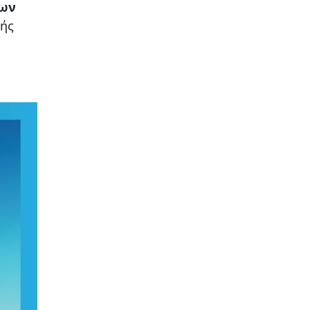
των
κής