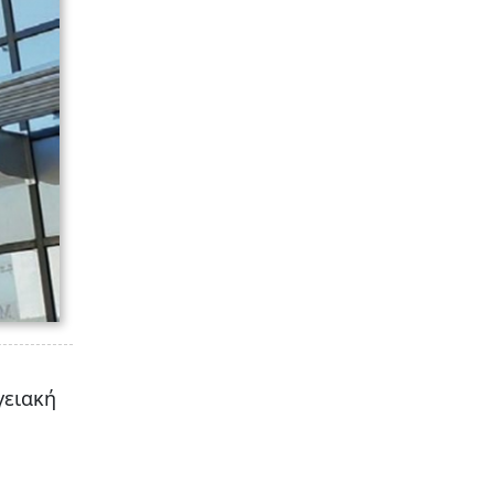
γειακή