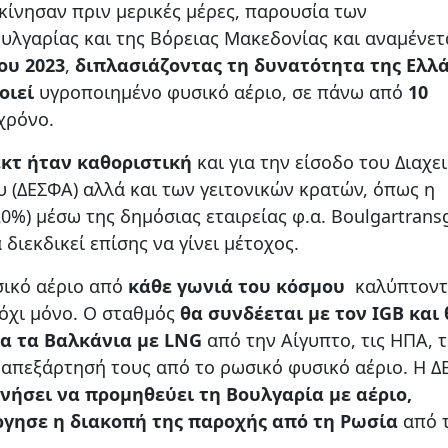
κίνησαν πριν μερικές μέρες, παρουσία των
λγαρίας και της Βόρειας Μακεδονίας και αναμένετ
ου 2023
,
διπλασιάζοντας τη δυνατότητα της Ελλ
οιεί
υγροποιημένο φυσικό αέριο, σε πάνω από
10
χρόνο.
εκτ ήταν
καθοριστική
και για την είσοδο του Διαχε
 (ΔΕΣΦΑ) αλλά και των γειτονικών κρατών, όπως η
0%) μέσω της δημόσιας εταιρείας φ.α. Boulgartrans
διεκδικεί επίσης να γίνει μέτοχος.
σικό αέριο από
κάθε γωνιά του κόσμου
καλύπτοντα
 όχι μόνο. Ο σταθμός
θα συνδέεται με τον
IGB
και 
λα τα Βαλκάνια με
LNG
από την Αίγυπτο, τις ΗΠΑ, 
ν απεξάρτησή τους από το ρωσικό φυσικό αέριο. Η 
νήσει να προμηθεύει τη Βουλγαρία με αέριο,
ργησε η διακοπή της παροχής από τη Ρωσία
από 