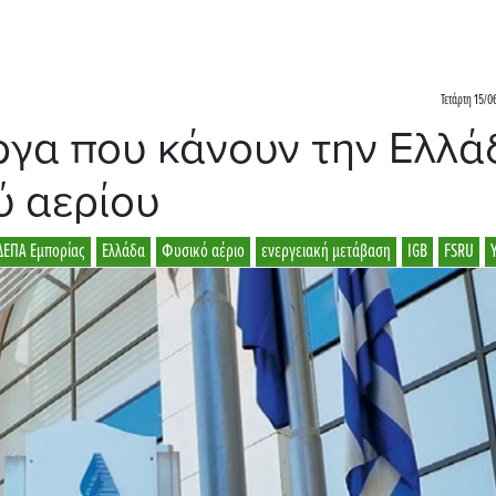
Τετάρτη 15/0
ργα που κάνουν την Ελλά
ύ αερίου
ΔΕΠΑ Εμπορίας
Ελλάδα
Φυσικό αέριο
ενεργειακή μετάβαση
IGB
FSRU