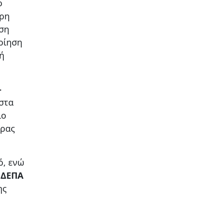
ο
ηρη
ση
οίηση
ή
–
στα
ιο
ώρας
ό, ενώ
 ΔΕΠΑ
ης