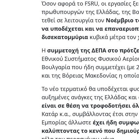
Όσον αφορά το FSRU, οι εργασίες ξε
πρωθυπουργών της Ελλάδας, της Βου
τεθεί σε λειτουργία τον
Νοέμβριο τ
να υποδέχεται και να επαναεριοπ
δισεκατομμύρια
κυβικά μέτρα τον 
Η
συμμετοχή της ΔΕΠΑ στο πρότζ
Εθνικού Συστήματος Φυσικού Αερίου
Βουλγαρία που ήδη συμμετέχει (με 2
και της Βόρειας Μακεδονίας η οποία 
Το νέο τερματικό θα υποδέχεται φυ
αυξημένες ανάγκες της Ελλάδας και
είναι σε θέση να τροφοδοτήσει ό
Κατάρ κ.α., συμβάλλοντας έτσι στη
Εμπορίας άλλωστε
έχει ήδη συμφω
καλύπτοντας το κενό που δημιού
τέλη του περασμένου μήνα.