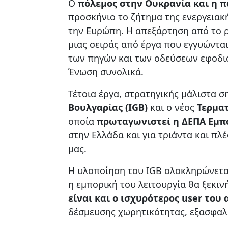
Ο
πόλεμος στην Ουκρανία και η π
προσκήνιο το ζήτημα της ενεργειακ
την Ευρώπη. Η απεξάρτηση από το 
μιας σειράς από έργα που εγγυώντα
των πηγών και των οδεύσεων εφοδια
Ένωση συνολικά.
Τέτοια έργα, στρατηγικής μάλιστα σ
Βουλγαρίας (
IGB
)
και ο νέος
Τερμα
οποία
πρωταγωνιστεί η ΔΕΠΑ Εμπ
στην Ελλάδα και για τριάντα και πλ
μας.
Η υλοποίηση του IGB ολοκληρώνετα
η εμπορική του λειτουργία θα ξεκιν
είναι και ο ισχυρότερος
user
του 
δέσμευσης χωρητικότητας, εξασφαλί