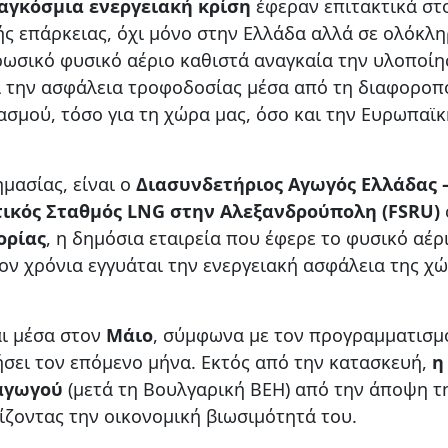
αγκόσμια ενεργειακή κρίση
έφεραν επιτακτικά στ
ής επάρκειας, όχι μόνο στην Ελλάδα αλλά σε ολόκλ
ρωσικό φυσικό αέριο καθιστά αναγκαία την υλοποίη
ι την ασφάλεια τροφοδοσίας μέσα από τη διαφοροπ
σμού, τόσο για τη χώρα μας, όσο και την Ευρωπαϊκ
ημασίας, είναι ο
Διασυνδετήριος Αγωγός Ελλάδας 
τικός Σταθμός
LNG
στην Αλεξανδρούπολη (
FSRU
)
ορίας
, η δημόσια εταιρεία που έφερε το φυσικό αέρ
έον χρόνια εγγυάται την ενεργειακή ασφάλεια της χ
ι μέσα στον
Μάιο
, σύμφωνα με τον προγραμματισμ
ήσει τον επόμενο μήνα. Εκτός από την κατασκευή,
η
αγωγού
(μετά τη Βουλγαρική ΒΕΗ) από την άποψη τ
ζοντας την οικονομική βιωσιμότητά του.