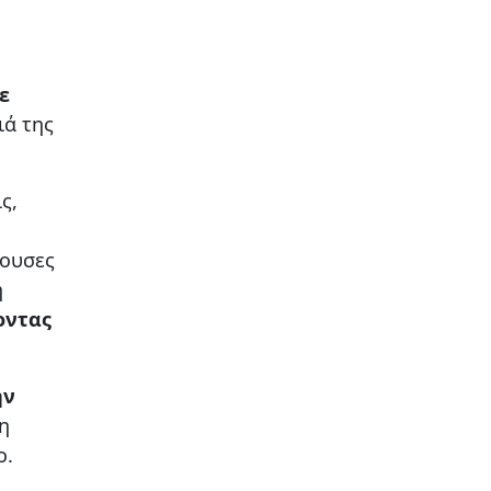
ε
ιά της
ς,
χουσες
η
οντας
ην
η
ο.