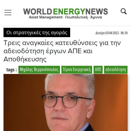
Asset Management · Γεωπολιτική · Άμυνα
Οι στρατηγικές της αγοράς
Δευτέρα 03/04/2023 - 06:30
Τρεις αναγκαίες κατευθύνσεις για την
αδειοδότηση έργων ΑΠΕ και
Αποθήκευσης
tags :
Μιχάλης Βερροιόπουλος
Τέρνα Ενεργειακή
ΑΠΕ
αδειοδότηση