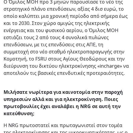
Ο Όμιλος ΜΟΗ προ 3 μηνών παρουσίασε το νέο της
στρατηγικό πλάνο επενδύσεων, αξίας 4 δισ ευρώ, το
οποίο καλύπτει μια χρονική περίοδο από σήμερα έως
και το 2030. Στον χώρο αμιγώς της ηλεκτρικής
ενέργειας και του φυσικού αερίου, ο Όμιλος ΜΟΗ
εστιάζει τους 2 από τους 4 συνολικά πυλώνες
επενδύσεων, με τις επενδύσεις στις ΑΠΕ, τη
συμμετοχή στο νέο σταθμό ηλεκτροπαραγωγής στην
Κομοτηνή, το FSRU στους Αγίους Θεοδώρους και την
διεύρυνση του δικτύου ηλεκτροκίνησης «incharge» να
αποτελούν τις βασικές επενδυτικές προτεραιότητες.
Μιλήσατε νωρίτερα για καινοτομία στην παροχή
υπηρεσιών αλλά και για ηλεκτροκίνηση. Ποιες
πρωτοβουλίες έχει αναλάβει η NRG σε αυτή την
κατεύθυνση;
Η NRG πρωτοστατεί και πρωταγωνιστεί στον τομέα
της ηλεκτροκίνησης και της μικροκινητικότητας, ως ο