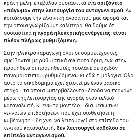
κράτη μέλη, επέβαλαν ουσιαστικά ένα
οριζόντιο
«πάγωμα» στην λειτουργία του ανταγωνισμού
. Αν
κοιτάξουμε την ελληνική αγορά που μας αφορά και
την οποία γνωρίζουμε καλύτερα, θα δούμε ότι
ουσιαστικά
η αγορά ηλεκτρικής ενέργειας, είναι
πλέον πλήρως ρυθμιζόμενη.
Στην ηλεκτροπαραγωγή όλοι οι συμμετέχοντες
αμείβονται με ρυθμιστικά ανώτατα όρια, ενώ στην
προμήθεια οι προμηθευτές πουλάνε σε σχεδόν
πανομοιότυπα, «ρυθμιζόμενα» κι εδώ τιμολόγια. Όλο
αυτό το οικοδόμημα έχει χτιστεί με έναν βασικό
στόχο – τα όποια «υπερβάλλοντα» έσοδα να περνάνε
μέσω της λειτουργίας της αγοράς στον τελικό
καταναλωτή. Κι ενώ το μοντέλο – δια μέσω των
γενναίων επιδοτήσεων που έχει υιοθετήσει η
κυβέρνηση – δείχνει να λειτουργεί στο επίπεδο του
τελικού καταναλωτή
, δεν λειτουργεί καθόλου σε
επίπεδο ανταγωνισμού.