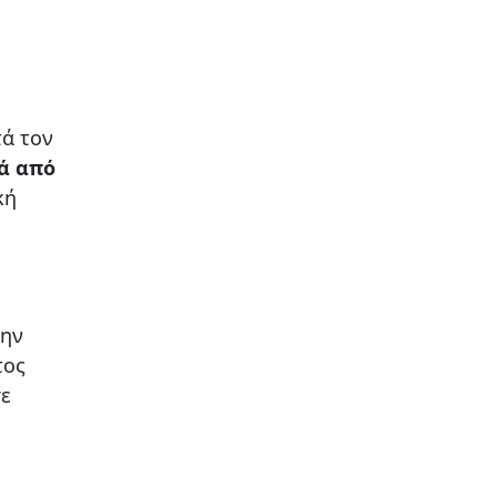
τά τον
ά από
κή
την
τος
σε