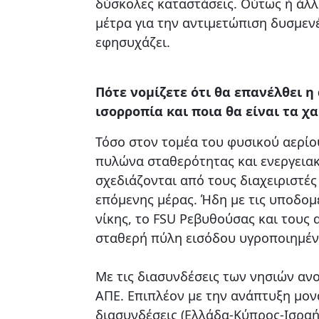
δύσκολες καταστάσεις. Ούτως ή άλλ
μέτρα για την αντιμετώπιση δυσμεν
εφησυχάζει.
Πότε νομίζετε ότι θα επανέλθει η
ισορροπία και ποια θα είναι τα χ
Τόσο στον τομέα του φυσικού αερίο
πυλώνα σταθερότητας και ενεργειακ
σχεδιάζονται από τους διαχειριστές
επόμενης μέρας. Ήδη με τις υποδομ
νίκης, το FSU Ρεβυθούσας και τους 
σταθερή πύλη εισόδου υγροποιημέν
Με τις διασυνδέσεις των νησιών ανο
ΑΠΕ. Επιπλέον με την ανάπτυξη μον
διασυνδέσεις (Ελλάδα-Κύπρος-Ισραήλ