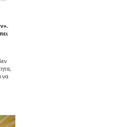
ν».
πει
δεν
τητα,
α να