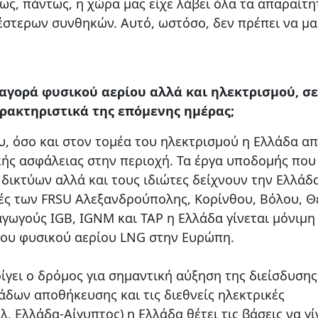
ως, πάντως, η χώρα μας είχε λάβει όλα τα απαραίτη
έστερων συνθηκών. Αυτό, ωστόσο, δεν πρέπει να μα
 αγορά φυσικού αερίου αλλά και ηλεκτρισμού, σε
αρακτηριστικά της επόμενης ημέρας;
υ, όσο και στον τομέα του ηλεκτρισμού η Ελλάδα απ
ής ασφάλειας στην περιοχή. Τα έργα υποδομής που
 δικτύων αλλά και τους ιδιώτες δείχνουν την Ελλάδ
ές των FRSU Αλεξανδρούπολης, Κορίνθου, Βόλου, Θ
αγωγούς IGB, IGNM και TAP η Ελλάδα γίνεται μόνιμη
ου φυσικού αερίου LNG στην Ευρώπη.
ίγει ο δρόμος για σημαντική αύξηση της διείσδυση
άδων αποθήκευσης και τις διεθνείς ηλεκτρικές
, Ελλάδα-Αίγυπτος) η Ελλάδα θέτει τις βάσεις να γί