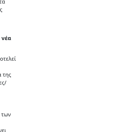
τα
ς
 νέα
οτελεί
α της
ες/
ς των
νει