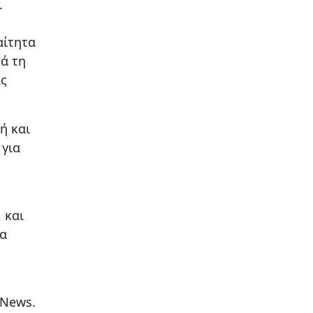
ι
αίτητα
ά τη
ας
ή και
για
 και
να
 News.