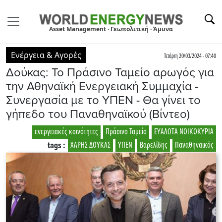
Asset Management · Γεωπολιτική · Άμυνα
Ενέργεια & Αγορές
Τετάρτη 20/03/2024 - 07:40
Δούκας: Το Πράσινο Ταμείο αρωγός για
την Αθηναϊκή Ενεργειακή Συμμαχία -
Συνεργασία με το ΥΠΕΝ - Θα γίνει το
γήπεδο του Παναθηναϊκού (Βίντεο)
ενεργειακές κοινότητες
Πράσινο Ταμείο
ΕΥΑΛΩΤΑ ΝΟΙΚΟΚΥΡΙΑ
tags :
ΧΑΡΗΣ ΔΟΥΚΑΣ
ΥΠΕΝ
Βαρελίδης
Παναθηναικός