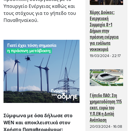
Υπουργείο Ενέργειας καθώς και
Χάρης Δούκας:
τους στόχους για το γήπεδο του
Ενεργειακή
Παναθηναϊκού.
Συμμαχία 8+1
Δήμων στην
πράσινη ενέργεια
για ευάλωτα
νοικοκυριά
19/03/2024 - 22:17
Γήπεδο ΠΑΟ: Στη
χρηματοδότηση 115
εκατ. ευρώ του
Υ.Π.ΕΝ η Διπλή
Σύμφωνα με όσα δήλωσε στο
Ανάπλαση
WEN και αποκλειστικά στον
20/03/2024 - 16:08
Χρήστο Παπαθεοφάνους: