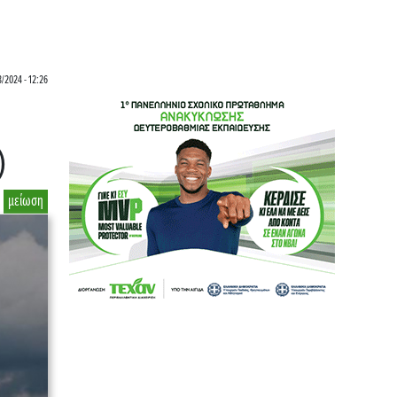
3/2024 - 12:26
)
μείωση