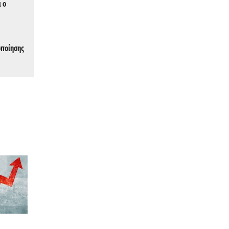
ι ο
οποίησης