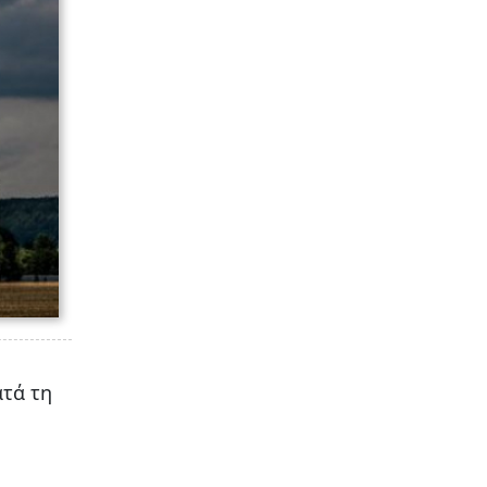
τά τη