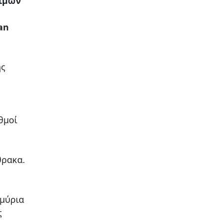
τιμών
an
ης
θμοί
θρακα.
μμύρια
ς