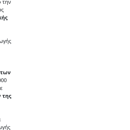
 την
υς
κής
γωγής
 των
000
ε
 της
α
ωγής