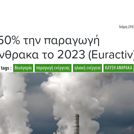
Τετάρτη 27/0
 50% την παραγωγή
νθρακα το 2023 (Euractiv
tags :
Βουλγαρία
παραγωγή ενέργειας
ηλιακή ενέργεια
ΚΑΥΣΗ ΑΝΘΡΑΚΑ