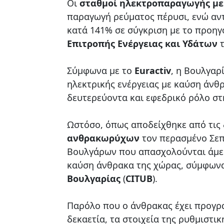
Οι
σταθμοί ηλεκτροπαραγωγής με
παραγωγή ρεύματος πέρυσι, ενώ αν
κατά 141% σε σύγκριση με το προηγ
Επιτροπής Ενέργειας και Υδάτων
Σύμφωνα με το
Euractiv
, η Βουλγαρ
ηλεκτρικής ενέργειας με καύση άνθρ
δευτερεύοντα και εφεδρικό ρόλο σ
Ωστόσο, όπως αποδείχθηκε από τις
ανθρακωρύχων
τον περασμένο Σεπ
Βουλγάρων που απασχολούνται άμεσ
καύση άνθρακα της χώρας, σύμφων
Βουλγαρίας
(
CITUB
).
Παρόλο που ο άνθρακας έχει προγρα
δεκαετία, τα στοιχεία της ρυθμιστι