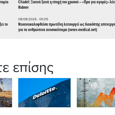
οτομία
Citadel: Ξεκινά ξανά η εποχή του χρυσού – «Ώρα για αγορές» λέε
Rubner
08/08/2026 - 00:05
ει το
Νεοανακαλυφθείσα πρωτεΐνη λειτουργεί ως διακόπτης απενεργ
για τα ανθρώπινα ανοσοκύτταρα (news-medical.net)
τε επίσης