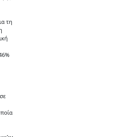
ια τη
η
ική
 46%
σε
οποία