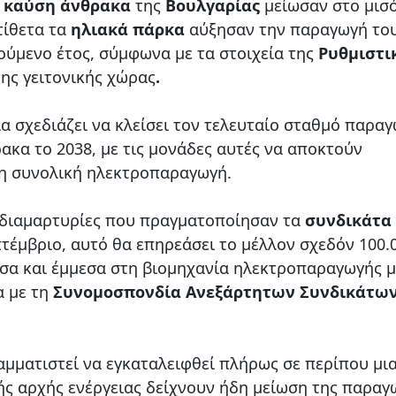
 καύση άνθρακα
της
Βουλγαρίας
μείωσαν στο μισό
τίθετα τα
ηλιακά πάρκα
αύξησαν την παραγωγή το
ούμενο έτος, σύμφωνα με τα στοιχεία της
Ρυθμιστι
της γειτονικής χώρας
.
ία σχεδιάζει να κλείσει τον τελευταίο σταθμό παρα
ακα το 2038, με τις μονάδες αυτές να αποκτούν
τη συνολική ηλεκτροπαραγωγή.
 διαμαρτυρίες που πραγματοποίησαν τα
συνδικάτα
τέμβριο, αυτό θα επηρεάσει το μέλλον σχεδόν 100.
α και έμμεσα στη βιομηχανία ηλεκτροπαραγωγής μ
α με τη
Συνομοσπονδία Ανεξάρτητων Συνδικάτων
μματιστεί να εγκαταλειφθεί πλήρως σε περίπου μι
κής αρχής ενέργειας δείχνουν ήδη μείωση της παραγ