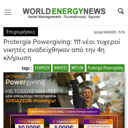
Asset Management · Γεωπολιτική · Άμυνα
Επιχειρήσεις
Δευτέρα 14/04/2025 - 15:59
Protergia Powergiving: 111 νέοι τυχεροί
νικητές αναδείχθηκαν από την 4η
κλήρωση
tags :
ΚΛΗΡΩΣΗ
ΝΙΚΗΤΕΣ
METLEN
Protergia Powergiving