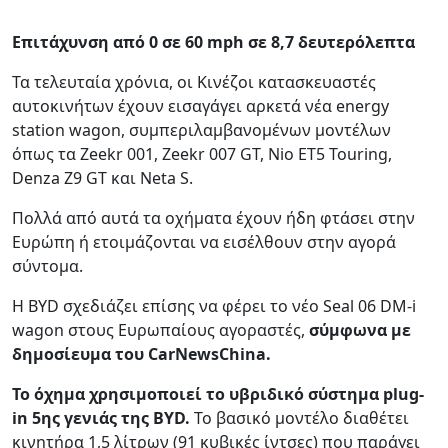
Επιτάχυνση από 0 σε 60 mph σε 8,7 δευτερόλεπτα
Τα τελευταία χρόνια, οι Κινέζοι κατασκευαστές
αυτοκινήτων έχουν εισαγάγει αρκετά νέα energy
station wagon, συμπεριλαμβανομένων μοντέλων
όπως τα Zeekr 001, Zeekr 007 GT, Nio ET5 Touring,
Denza Z9 GT και Neta S.
Πολλά από αυτά τα οχήματα έχουν ήδη φτάσει στην
Ευρώπη ή ετοιμάζονται να εισέλθουν στην αγορά
σύντομα.
Η BYD σχεδιάζει επίσης να φέρει το νέο Seal 06 DM-i
wagon στους Ευρωπαίους αγοραστές,
σύμφωνα με
δημοσίευμα του CarNewsChina.
Το όχημα χρησιμοποιεί το υβριδικό σύστημα plug-
in 5ης γενιάς της BYD.
Το βασικό μοντέλο διαθέτει
κινητήρα 1,5 λίτρων (91 κυβικές ίντσες) που παράγει