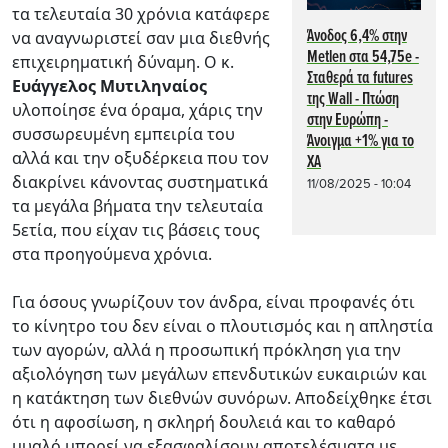
τα τελευταία 30 χρόνια κατάφερε
Άνοδος 6,4% στην
να αναγνωριστεί σαν μια διεθνής
Metlen στα 54,75e -
επιχειρηματική δύναμη. Ο κ.
Σταθερά τα futures
Ευάγγελος Μυτιληναίος
της Wall - Πτώση
υλοποίησε ένα όραμα, χάρις την
στην Ευρώπη -
συσσωρευμένη εμπειρία του
Άνοιγμα +1% για το
αλλά και την οξυδέρκεια που τον
ΧΑ
διακρίνει κάνοντας συστηματικά
11/08/2025 - 10:04
τα μεγάλα βήματα την τελευταία
5ετία, που είχαν τις βάσεις τους
στα προηγούμενα χρόνια.
Για όσους γνωρίζουν τον άνδρα, είναι προφανές ότι
το κίνητρο του δεν είναι ο πλουτισμός και η απληστία
των αγορών, αλλά η προσωπική πρόκληση για την
αξιολόγηση των μεγάλων επενδυτικών ευκαιριών και
η κατάκτηση των διεθνών συνόρων. Αποδείχθηκε έτσι
ότι η αφοσίωση, η σκληρή δουλειά και το καθαρό
μυαλό μπορεί να εξασφαλίσουν αποτελέσματα με