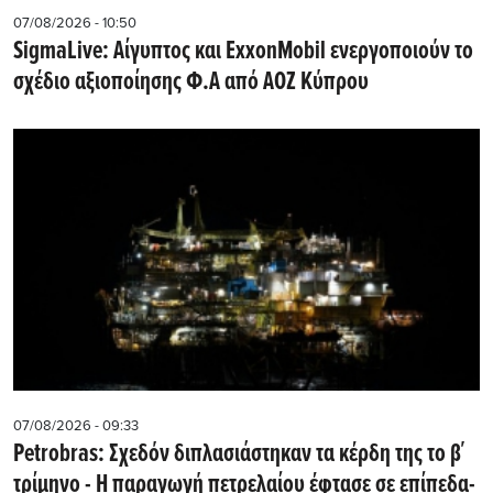
07/08/2026 - 10:50
SigmaLive: Αίγυπτος και ExxonMobil ενεργοποιούν το
σχέδιο αξιοποίησης Φ.Α από ΑΟΖ Κύπρου
07/08/2026 - 09:33
Petrobras: Σχεδόν διπλασιάστηκαν τα κέρδη της το β΄
τρίμηνο - Η παραγωγή πετρελαίου έφτασε σε επίπεδα-