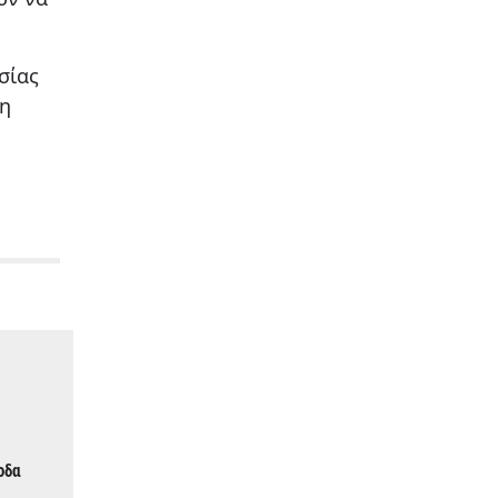
σίας
νη
σοδα