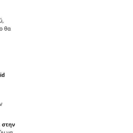
ύ,
ο θα
id
ν
α στην
ύν να