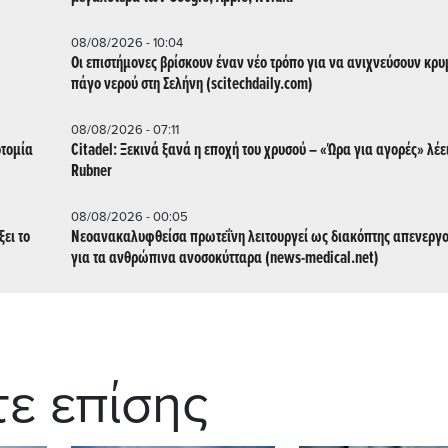
08/08/2026 - 10:04
Οι επιστήμονες βρίσκουν έναν νέο τρόπο για να ανιχνεύσουν κρ
πάγο νερού στη Σελήνη (scitechdaily.com)
08/08/2026 - 07:11
οτομία
Citadel: Ξεκινά ξανά η εποχή του χρυσού – «Ώρα για αγορές» λέε
Rubner
08/08/2026 - 00:05
ει το
Νεοανακαλυφθείσα πρωτεΐνη λειτουργεί ως διακόπτης απενεργ
για τα ανθρώπινα ανοσοκύτταρα (news-medical.net)
τε επίσης