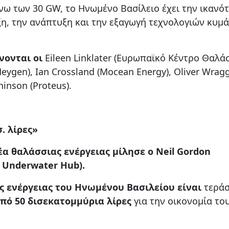
νω των 30 GW, το Ηνωμένο Βασίλειο έχει την ικανό
η, την ανάπτυξη και την εξαγωγή τεχνολογιών κυμ
ονται οι
Eileen Linklater (Ευρωπαϊκό Κέντρο Θαλά
Meygen), Ian Crossland (Mocean Energy), Oliver Wrag
hinson (Proteus).
σ. λίρες»
έα θαλάσσιας ενέργειας μίλησε ο Neil Gordon
 Underwater Hub).
ς ενέργειας του Ηνωμένου Βασιλείου είναι
τεράσ
πό 50 δισεκατομμύρια λίρες
για την οικονομία το