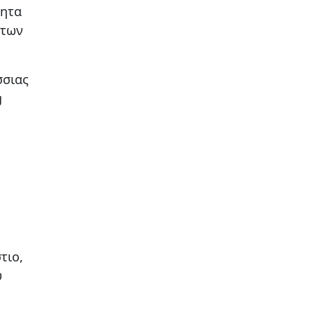
τητα
άτων
σσιας
g
τιο,
υ