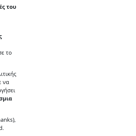
ές του
ς
σε το
ιτικής
ε να
ργήσει
σμια
anks),
d.