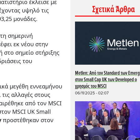
ματιστήριο έκλεισε με
Σχετικά Άρθρα
 έχοντας υψηλό τις
93,25 μονάδες.
στη σημερινή
έφει εκ νέου στην
ή στο σημείο στήριξης
δριάσεις του
Metlen: Από τον Standard των Emerg
στον Small Cap UK των Developed o
μικά μεγέθη εννεαμήνου
χρησμός του MSCI
06/11/2025 - 02:07
ι τις αλλαγές στους
φαιρέθηκε από τον MSCI
στον MSCI UK Small
y
προστέθηκαν στον