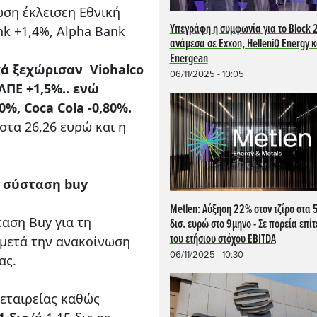
ώση έκλεισεη Εθνική
Υπεγράφη η συμφωνία για το Block 
nk +1,4%, Alpha Bank
ανάμεσα σε Exxon, HelleniQ Energy κ
Energean
ά ξεχώρισαν Viohalco
06/11/2025 - 10:05
ΕΛΠΕ +1,5%.. ενώ
%, Coca Cola -0,80%.
στα 26,26 ευρώ και η
με σύσταση buy
Metlen: Αύξηση 22% στον τζίρο στα 5
ταση Βuy για τη
δισ. ευρώ στο 9μηνο - Σε πορεία επί
του ετήσιου στόχου EBITDA
μετά την ανακοίνωση
06/11/2025 - 10:30
ας.
 εταιρείας καθώς