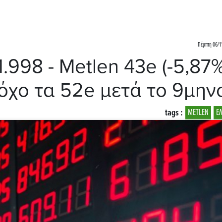
Πέμπτη 06/1
.998 - Metlen 43e (-5,87%
τόχο τα 52e μετά το 9μην
tags :
METLEN
Ε