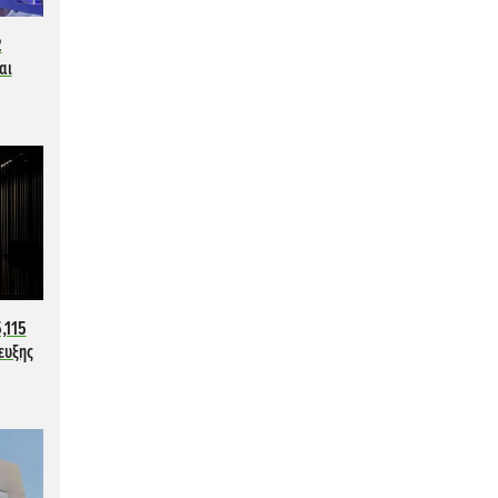
2
αι
,115
τευξης