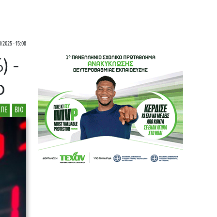
1/2025 - 15:08
) -
ο
ΛΠΕ
ΒΙΟ