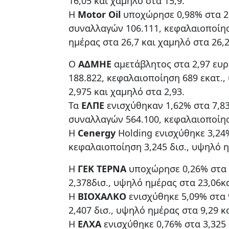
16,05 και χαμηλό στα 15,9.
Η
Motor Oil
υποχώρησε 0,98% στα 2
συναλλαγών 106.111, κεφαλαιοποίησ
ημέρας στα 26,7 και χαμηλό στα 26,2
Ο
AΔMHE
αμετάβλητος στα 2,97 ευ
188.822, κεφαλαιοποίηση 689 εκατ.
2,975 και χαμηλό στα 2,93.
Τα
ΕΛΠΕ
ενισχύθηκαν 1,62% στα 7,8
συναλλαγών 564.100, κεφαλαιοποίηση
Η
Cenergy
Holding ενισχύθηκε 3,24
κεφαλαιοποίηση 3,245 δισ., υψηλό η
Η
ΓΕΚ ΤΕΡΝΑ
υποχώρησε 0,26% στα 
2,378δισ., υψηλό ημέρας στα 23,06κ
Η
ΒΙΟΧΑΛΚΟ
ενισχύθηκε 5,09% στα 
2,407 δισ., υψηλό ημέρας στα 9,29 κ
Η
ΕΛΧΑ
ενισχύθηκε 0,76% στα 3,325