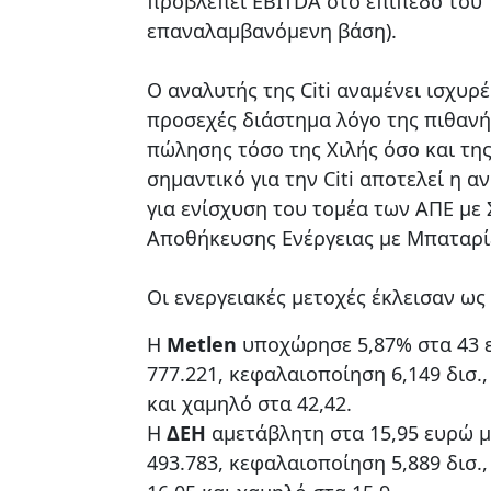
προβλέπει EBITDA στο επίπεδο του
επαναλαμβανόμενη βάση).
Ο αναλυτής της Citi αναμένει ισχυρέ
προσεχές διάστημα λόγο της πιθαν
πώλησης τόσο της Χιλής όσο και της
σημαντικό για την Citi αποτελεί η α
για ενίσχυση του τομέα των ΑΠΕ με
Αποθήκευσης Ενέργειας με Μπαταρίε
Οι ενεργειακές μετοχές έκλεισαν ως 
Η
Μetlen
υποχώρησε 5,87% στα 43 
777.221, κεφαλαιοποίηση 6,149 δισ.
και χαμηλό στα 42,42.
H
ΔΕΗ
αμετάβλητη στα 15,95 ευρώ 
493.783, κεφαλαιοποίηση 5,889 δισ.