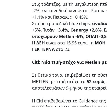
Στις τράπεζες, με τη μεγαλύτερη πτ
-2%, ενώ ανοδικά κινούνται Euroba
+1,1% και Πειραιώς +0,45%
.
Στα μη τραπεζικά blue chips,
ανοδικ
+5%, Τιτάν +3,4%, Cenergy +2,8%, 
υποχωρούν Metlen -6%, ΟΠΑΠ -0,80
Η
ΔΕΗ
είναι στα 15,95 ευρώ, η
ΜΟΗ
ΓΕΚ ΤΕΡΝΑ
στα 23.
Citi: Νέα τιμή-στόχο για Metlen 
Σε θετικό τόνο, επιβεβαίωσε τη σύσ
METLEN, με τιμή-στόχο τα
52 ευρώ,
αποτελεσμάτων 9-μήνου της εταιρεί
Η Citi επιβεβαιώνει το Guidance της