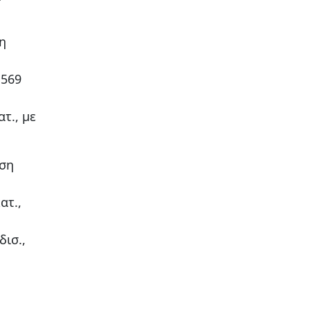
η
 569
τ., με
ηση
ατ.,
ισ.,