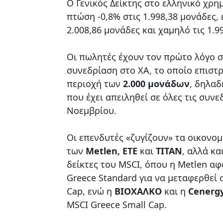
Ο Γενικός Δείκτης στο ελληνικό χρη
πτώση -0,8% στις 1.998,38 μονάδες,
2.008,86 μονάδες και χαμηλό τις 1.9
Οι πωλητές έχουν τον πρώτο λόγο 
συνεδρίαση στο ΧΑ, το οποίο επιστρ
περιοχή των
2.000 μονάδων
, δηλαδ
που έχει απειληθεί σε όλες τις συνε
Νοεμβρίου.
Οι επενδυτές «ζυγίζουν» τα οικονο
των
Metlen, ΕΤΕ
και
ΤΙΤΑΝ
, αλλά κα
δείκτες του MSCI, όπου η Metlen α
Greece Standard για να μεταφερθεί 
Cap, ενώ η
ΒΙΟΧΑΛΚΟ
και η
Cenerg
MSCI Greece Small Cap.