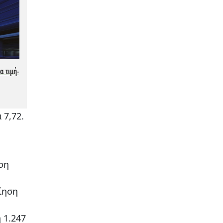
α τιμή-
 7,72.
ση
ίηση
 1.247