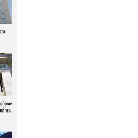
στα
ά φόρων
κή για