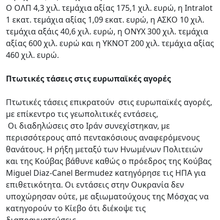
Ο ΟΛΠ 4,3 χιλ. τεμάχια αξίας 175,1 χιλ. ευρώ, η Intralot
1 εκατ. τεμάχια αξίας 1,09 εκατ. ευρώ, η AΣΚΟ 10 χιλ.
τεμάχια αξάις 40,6 χιλ. ευρώ, η ONYX 300 χιλ. τεμάχια
αξίας 600 χιλ. ευρώ και η YKNOT 200 χιλ. τεμάχια αξίας
460 χιλ. ευρώ.
Πτωτικές τάσεις στις ευρωπαϊκές αγορές
Πτωτικές τάσεις επικρατούν στις ευρωπαϊκές αγορές,
με επίκεντρο τις γεωπολιτικές εντάσεις,
Οι διαδηλώσεις στο Ιράν συνεχίστηκαν, με
περισσότερους από πεντακόσιους αναφερόμενους
θανάτους. Η ρήξη μεταξύ των Ηνωμένων Πολιτειών
και της Κούβας βάθυνε καθώς ο πρόεδρος της Κούβας
Miguel Diaz-Canel Bermudez κατηγόρησε τις ΗΠΑ για
επιθετικότητα. Οι εντάσεις στην Ουκρανία δεν
υποχώρησαν ούτε, με αξιωματούχους της Μόσχας να
κατηγορούν το Κίεβο ότι διέκοψε τις