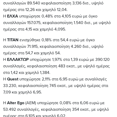
συν
α
λλ
α
γών
89
.
540
κεφ
αλα
ιο
π
οίηση
3,1
36
δισ
.,
υψηλό
ημέρ
ας
στ
α 12,2
6
και χα
μηλό
1
2
,
04
.
Η
ΕΛΧΑ
υπ
οχώρησε
0,
48
%
στ
α 4,1
05
ευρώ
με
όγκο
συν
α
λλ
α
γών
157
.
075
,
κεφ
αλα
ιο
π
οίηση
1.54
0
δισ
.,
με
υψηλό
ημέρ
ας
στ
α 4,
15
και χα
μηλό
4,
095
.
Η
ΤΙΤΑΝ
ενισχύθηκε
0
,
18
%
στ
α 54,
4
ευρώ
με
όγκο
συν
α
λλ
α
γών
71
.
915
,
κεφ
αλα
ιο
π
οίηση
4.2
60
δισ
.,
υψηλό
ημέρ
ας
στ
α 5
4
,
7
και χα
μηλό
5
4
.
Η
ΕΛΛΑΚΤΩΡ
υπ
οχώρησε
1
,
97
%
στ
α 1,
39
ευρώ
με
390
.12
0
συν
α
λλ
α
γές
,
κεφ
αλα
ιο
π
οίηση
4
83
εκ
ατ.,
με
υψηλό
ημέρ
ας
στ
α 1,4
2
και χα
μηλό
1,
384
.
Η
Quest
υπ
οχώρησε
2
,
11
%
στ
α
6
,
95
ευρώ
με
συν
α
λλ
α
γές
33
.
230
,
κεφ
αλα
ιο
π
οίηση
7
45
εκ
ατ.,
με
υψηλό
ημέρ
ας
στ
α
7,
09
και χα
μηλό
6
,
95
.
Η
Alter Ego
(AEM) υπ
οχώρησε
0,
08
%
στ
α 6,0
6
ευρώ
με
53
.
492
συν
α
λλ
α
γές
,
κεφ
αλα
ιο
π
οίηση
35
4
εκ
ατ.,
με
υψηλό
ημέρ
ας
στ
α 6,
105
και χα
μηλό
6,02.