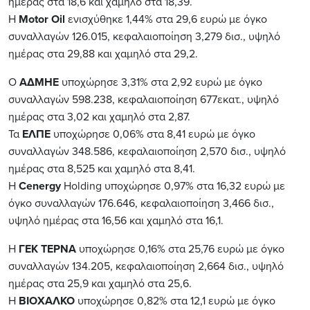
ημέρ
ας
στ
α 18,
6
και χα
μηλό
στ
α 18,
39
.
Η
Motor Oil
ενισχύθηκε 1,44%
στ
α 29,
6
ευρώ
με
όγκο
συν
α
λλ
α
γών
1
26
.
015
,
κεφ
αλα
ιο
π
οίηση
3,2
79
δισ
.,
υψηλό
ημέρ
ας
στ
α 29,
88
και χα
μηλό
στ
α 2
9
,2.
Ο
AΔMHE
υπ
οχώρησε
3
,
31
%
στ
α
2
,
92
ευρώ
με
όγκο
συν
α
λλ
α
γών
598
.2
38
,
κεφ
αλα
ιο
π
οίηση
677
εκατ.,
υψηλό
ημέρ
ας
στ
α 3,0
2
και χα
μηλό
στ
α 2,
87
.
Τα
ΕΛΠΕ
υποχώρησε 0,06
%
στ
α 8,41
ευρώ
με
όγκο
συν
α
λλ
α
γών
3
48
.
586
,
κεφ
αλα
ιο
π
οίηση
2,57
0
δισ
.,
υψηλό
ημέρ
ας
στ
α 8,
525
και χα
μηλό
στ
α 8,4
1
.
Η
Cenergy
Holding
υποχώρησε 0
,
9
7%
στ
α 16,
32
ευρώ
με
όγκο
συν
α
λλ
α
γών
1
76
.6
46
,
κεφ
αλα
ιο
π
οίηση
3,
466
δισ
.,
υψηλό
ημέρ
ας
στ
α 16,
56
και χα
μηλό
στ
α 1
6
,
1
.
Η
ΓΕΚ ΤΕΡΝΑ
υπ
οχώρησε
0,1
6
%
στ
α 25,
76
ευρώ
με
όγκο
συν
α
λλ
α
γών
1
34
.
205
,
κεφ
αλα
ιο
π
οίηση
2,66
4
δισ
.,
υψηλό
ημέρ
ας
στ
α 25,
9
και χα
μηλό
στ
α 25,
6
.
Η
ΒΙΟΧΑΛΚΟ
υποχώρησε 0
,
82
%
στ
α 12,
1
ευρώ
με
όγκο