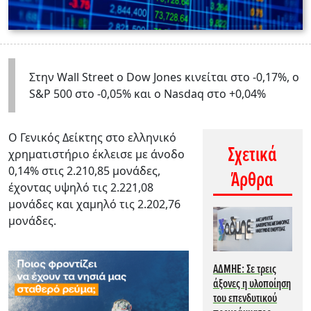
Στην Wall Street o Dow Jones κινείται στο -0,17%, ο
S&P 500 στο -0,05% και ο Nasdaq στο +0,04%
Ο Γενικός Δείκτης στο ελληνικό
Σχετικά
χρηματιστήριο έκλεισε με άνοδο
0,14% στις 2.210,85 μονάδες,
Άρθρα
έχοντας υψηλό τις 2.221,08
μονάδες και χαμηλό τις 2.202,76
μονάδες.
AΔΜΗΕ: Σε τρεις
άξονες η υλοποίηση
του επενδυτικού