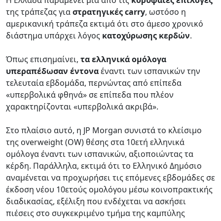
Η Ελλάδα παραμένει μία από τις
κορυφαίες επιλογές
της τράπεζας για
στρατηγικές carry
, ωστόσο η
αμερικανική τράπεζα εκτιμά ότι στο άμεσο χρονικό
διάστημα υπάρχει λόγος
κατοχύρωσης κερδών
.
Όπως επισημαίνει,
τα ελληνικά ομόλογα
υπεραπέδωσαν
έντονα
έναντι των ισπανικών την
τελευταία εβδομάδα, περνώντας από επίπεδα
«υπερβολικά φθηνά» σε επίπεδα που πλέον
χαρακτηρίζονται «υπερβολικά ακριβά».
Στο πλαίσιο αυτό, η JP Morgan συνιστά το κλείσιμο
της overweight (OW) θέσης στα 10ετή ελληνικά
ομόλογα έναντι των ισπανικών, αξιοποιώντας τα
κέρδη. Παράλληλα, εκτιμά ότι το Ελληνικό Δημόσιο
αναμένεται να προχωρήσει τις επόμενες εβδομάδες σε
έκδοση νέου 10ετούς ομολόγου μέσω κοινοπρακτικής
διαδικασίας, εξέλιξη που ενδέχεται να ασκήσει
πιέσεις στο συγκεκριμένο τμήμα της καμπύλης