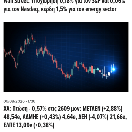
Wall Street: Υποχώρηση 0,18% για τον S&P και 0,06%
για τον Nasdaq, κέρδη 1,5% για τον energy sector
06/08/2026 - 17:16
ΧΑ: Πτώση - 0,57% στις 2609 μον: ΜΕΤΛΕΝ (+2,88%)
48,54e, ΑΔΜΗΕ (+0,43%) 4,64e, ΔΕΗ (-4,07%) 21,66e,
ΕΛΠΕ 13,09e (+0,38%)