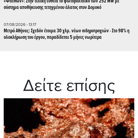
«Φαέθων»: Στην τελική ευθεία το φωτοβολταϊκό των 252 MW με
σύστημα αποθήκευσης τετηγμένου άλατος στον Δομοκό
07/08/2026 - 13:17
Μετρό Αθήνας: Σχεδόν έτοιμα 30 χλμ. νέων σιδηροτροχιών - Στο 98% η
ολοκλήρωση του έργου, παραδίδεται 5 μήνες νωρίτερα
Δείτε επίσης