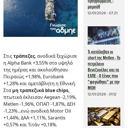
προγράμματος -
μαμούθ
12/01/2026 - 07:21
Τι κατάλαβαν οι
Στις
τράπεζες
, ανοδικά ξεχώρισε
short της Metlen - To
η Alpha Bank +3,55% στο υψηλό
πετρέλαιο
της ημέρας και ακολούθησαν
Βενεζουέλας και τα
ΕΛΠΕ - Ο ξένος που
Πειραιώς +1,98%, Eurobank
"φαγώθηκε" με την
+1,28% και αμετάβλητη η Εθνική.
ΜΟΗ
Στα
μη τραπεζικά blue chips,
12/01/2026 - 01:12
πτωτικά έκλεισαν Aegean -2,19%,
Metlen -1,96%, ΟΠΑΠ -1,87%, ΔΕΗ
-1,23%...ενώ ανοδικά Motor Oil
+1,44%, ΔΑΑ +1,11%, Sarantis
+0,57% και Τιτάν +0,18%.