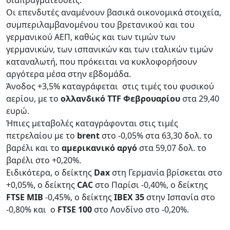
διαπραγματεύσεις.
Οι επενδυτές αναμένουν βασικά οικονομικά στοιχεία,
συμπεριλαμβανομένου του βρετανικού και του
γερμανικού ΑΕΠ, καθώς και των τιμών των
γερμανικών, των ισπανικών και των ιταλικών τιμών
καταναλωτή, που πρόκειται να κυκλοφορήσουν
αργότερα μέσα στην εβδομάδα.
Άνοδος +3,5% καταγράφεται στις τιμές του φυσικού
αερίου, με το
ολλανδικό TTF Φεβρουαρίου
στα 29,40
ευρώ.
Ήπιες μεταβολές καταγράφονται στις τιμές
πετρελαίου με το
brent
στο -0,05% στα 63,30 δολ. το
βαρέλι και το
αμερικανικό αργό
στα 59,07 δολ. το
βαρέλι στο +0,20%.
Ειδικότερα, ο δείκτης
Dax
στη Γερμανία βρίσκεται στο
+0,05%, ο δείκτης
CAC
στο Παρίσι -0,40%, ο δείκτης
FTSE MIB
-0,45%, ο δείκτης
IBEX 35
στην Ισπανία στο
-0,80% και ο
FTSE 100
στο Λονδίνο στο -0,20%.