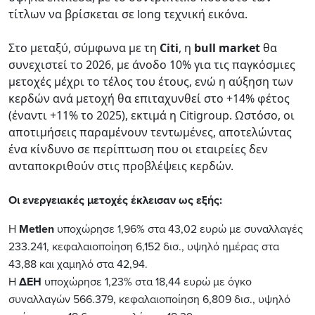
τίτλων να βρίσκεται σε long τεχνική εικόνα.
Στο μεταξύ, σύμφωνα με τη
Citi
, η
bull market
θα
συνεχιστεί το 2026, με άνοδο 10% για τις παγκόσμιες
μετοχές μέχρι το τέλος του έτους, ενώ η αύξηση των
κερδών ανά μετοχή θα επιταχυνθεί στο +14% φέτος
(έναντι +11% το 2025), εκτιμά η Citigroup. Ωστόσο, οι
αποτιμήσεις παραμένουν τεντωμένες, αποτελώντας
ένα κίνδυνο σε περίπτωση που οι εταιρείες δεν
ανταποκριθούν στις προβλέψεις κερδών.
Οι
ενεργει
α
κές
μετοχές
έκλεισ
αν
ως
εξής
:
Η
Μetlen
υποχώρησε
1
,
96
%
στ
α 43,
02
ευρώ
με
συν
α
λλ
α
γές
233
.
241
,
κεφ
αλα
ιο
π
οίηση
6,
152
δισ
.,
υψηλό
ημέρ
ας
στ
α
4
3
,
88
και χα
μηλό
στ
α 4
2
,
94
.
H
ΔΕΗ
υποχώρησε
1
,
23
%
στ
α 18,
44
ευρώ
με
όγκο
συν
α
λλ
α
γών
5
66
.
379
,
κεφ
αλα
ιο
π
οίηση
6,
809
δισ
.,
υψηλό