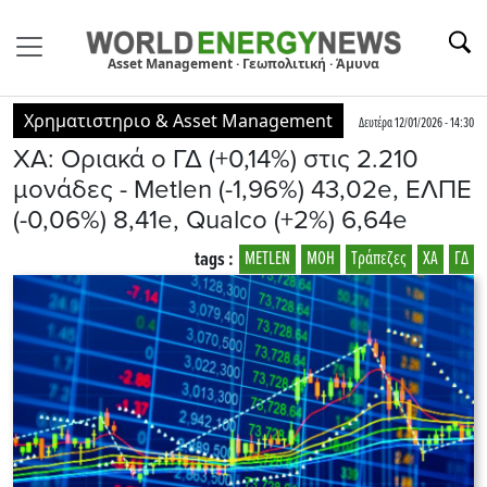
Asset Management · Γεωπολιτική · Άμυνα
Χρηματιστηριο & Asset Management
Δευτέρα 12/01/2026 - 14:30
ΧΑ: Οριακά ο ΓΔ (+0,14%) στις 2.210
μονάδες - Μetlen (-1,96%) 43,02e, ΕΛΠΕ
(-0,06%) 8,41e, Qualco (+2%) 6,64e
tags :
METLEN
ΜΟΗ
Τράπεζες
ΧΑ
ΓΔ