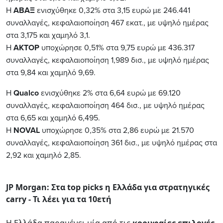
Η
ΑΒΑΞ
ενισχύθηκε
0
,
32
%
στ
α 3,1
5
ευρώ
με
246
.
441
συν
α
λλ
α
γές
,
κεφ
αλα
ιο
π
οίηση
46
7
εκ
ατ.,
με
υψηλό
ημέρ
ας
στ
α 3,1
75
και χα
μηλό
3,
1
.
Η
ΑΚΤΟΡ
υποχώρησε 0
,
51
%
στ
α 9,
75
ευρώ
με
436
.
317
συν
α
λλ
α
γές
,
κεφ
αλα
ιο
π
οίηση
1,9
89
δισ
.,
με
υψηλό
ημέρ
ας
στ
α 9,8
4
και χα
μηλό
9,
69
.
Η
Qualco
ενισχύθηκε 2
%
στ
α 6,
64
ευρώ
με
69
.
120
συν
α
λλ
α
γές
,
κεφ
αλα
ιο
π
οίηση
4
64
δισ
.,
με
υψηλό
ημέρ
ας
στ
α 6,
65
και χα
μηλό
6,4
9
5.
Η
NOVAL
υποχώρησε
0,
35
%
στ
α 2,8
6
ευρώ
με
2
1
.
570
συν
α
λλ
α
γές
,
κεφ
αλα
ιο
π
οίηση
36
1
δισ
.,
με
υψηλό
ημέρ
ας
στ
α
2,9
2
και χα
μηλό
2,85.
JP Morgan: Στα top picks η Ελλάδα για στρατηγικές
carry - Τι λέει για τα 10ετή