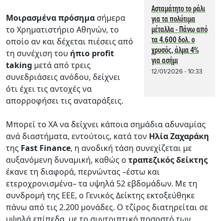
Ασταμάτητο το ράλι
Μοιρασμένα πρόσημα
σήμερα
για τα πολύτιμα
μέταλλα - Πάνω από
το Χρηματιστήριο Αθηνών, το
τα 4.600 δολ. ο
οποίο αν και δέχεται πιέσεις από
χρυσός, άλμα 4%
τη συνέχιση του
ήπιο profit
για ασήμι
taking
μετά από τρεις
12/01/2026 - 10:33
συνεδριάσεις ανόδου, δείχνει
ότι έχει τις αντοχές να
απορροφήσει τις αναταράξεις.
Μπορεί το ΧΑ να δείχνει κάποια σημάδια αδυναμίας
ανά διαστήματα, εντούτοις, κατά τον
Ηλία Ζαχαράκη
της
Fast Finance
, η ανοδική τάση συνεχίζεται με
αυξανόμενη δυναμική, καθώς ο
τραπεζικός δείκτης
έκανε τη διαφορά, περνώντας –έστω και
ετεροχρονισμένα– τα υψηλά 52 εβδομάδων. Με τη
συνδρομή της ΕΕΕ, ο Γενικός Δείκτης εκτοξεύθηκε
πάνω από τις 2.200 μονάδες. Ο τζίρος διατηρείται σε
υψηλά επίπεδα, με το συντριπτικό ποσοστό των