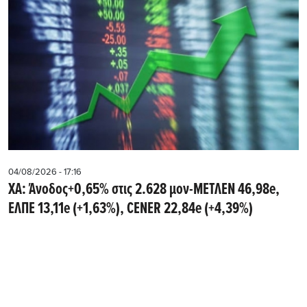
04/08/2026 - 17:16
ΧΑ: Άνοδος+0,65% στις 2.628 μον-ΜΕΤΛΕΝ 46,98e,
ΕΛΠΕ 13,11e (+1,63%), CENER 22,84e (+4,39%)