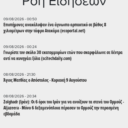
Ρoή Ειδήσεων
09/08/2026 - 00:50
Επιστήμονες ανακάλυψαν ένα άγνωστο αρπακτικό σε βάθος 8
χιλιομέτρων στην τάφρο Ατακάμα (ecoportal.net)
09/08/2026 - 00:24
Γνωρίστε τον σκύλο 30 εκατομμυρίων ετών που σκαρφάλωνε σε δέντρα
αντί να κυνηγάει ξύλα (scitechdaily.com)
08/08/2026 - 21:30
Άγιος Ματθίας ο Απόστολος - Κυριακή 9 Αυγούστου
08/08/2026 - 20:34
Zolghadr (Ιράν): Οι 6 όροι του Ιράν για να ανοίξουν τα στενά του Ορμούζ -
Aljazeera - Mόνο 6 δεξαμενόπλοια πέρασαν το Ορμούζ την περασμένη
εβδομάδα