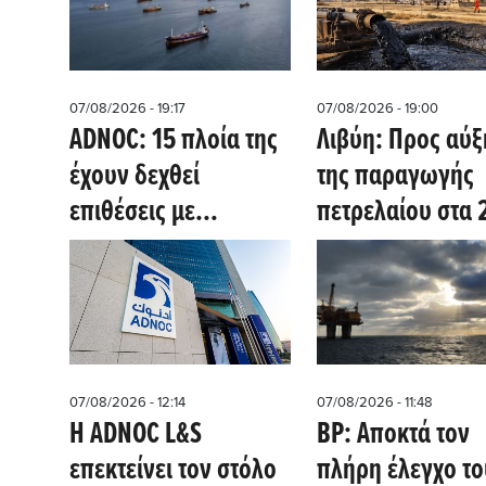
07/08/2026 - 19:17
07/08/2026 - 19:00
ADNOC: 15 πλοία της
Λιβύη: Προς αύ
έχουν δεχθεί
της παραγωγής
επιθέσεις με
πετρελαίου στα 
πυραύλους και
εκατ. βαρέλια τη
drones - Aυξάνονται
ημέρα στις αρχές
οι κίνδυνοι στα Στενά
2030
του Ορμούζ
07/08/2026 - 12:14
07/08/2026 - 11:48
Η ADNOC L&S
BP: Αποκτά τον
επεκτείνει τον στόλο
πλήρη έλεγχο το