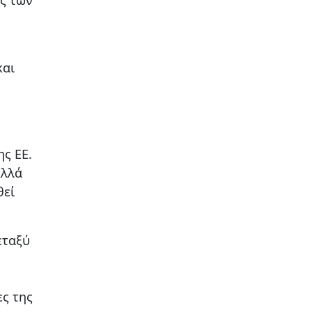
και
ε
ς ΕΕ.
Αλλά
θεί
εταξύ
ς της