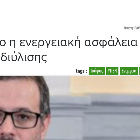
Τετάρτη 13/0
ο η ενεργειακή ασφάλεια 
 διύλισης
tags :
Τσάφος
ΥΠΕΝ
Ενεργεια