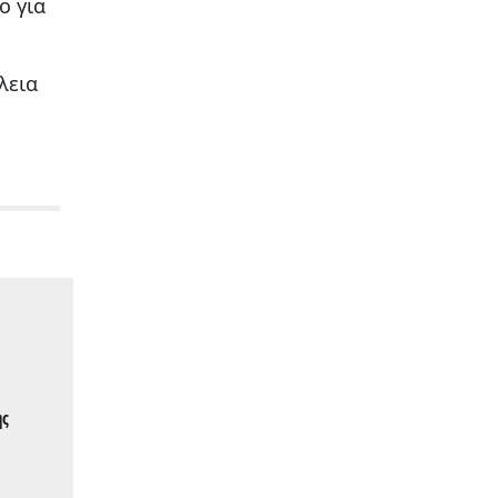
ο για
λεια
ης