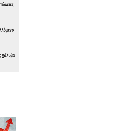
απώλειες
αλλόμενο
ης χάλυβα