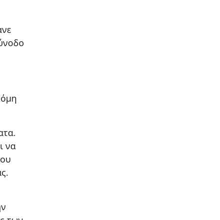
ανε
σύνοδο
κόμη
ατα.
ι να
που
ς.
ην
ς των