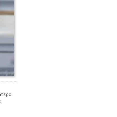
ότερο
α