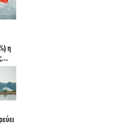
%) η
ς
ρεύει