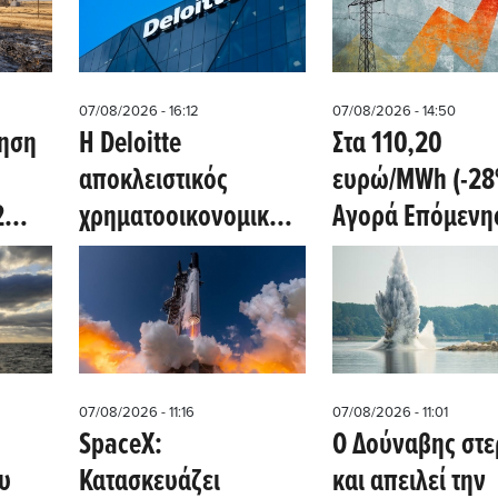
07/08/2026 - 16:12
07/08/2026 - 14:50
ξηση
Η Deloitte
Στα 110,20
αποκλειστικός
ευρώ/MWh (-28
2
χρηματοοικονομικός
Αγορά Επόμενη
ν
σύμβουλος της ΔΕΗ
Ημέρας αύριο
 του
για την είσοδό στην
8/8/2026
πολωνική αγορά
ενέργειας
07/08/2026 - 11:16
07/08/2026 - 11:01
SpaceX:
Ο Δούναβης στε
υ
Κατασκευάζει
και απειλεί την