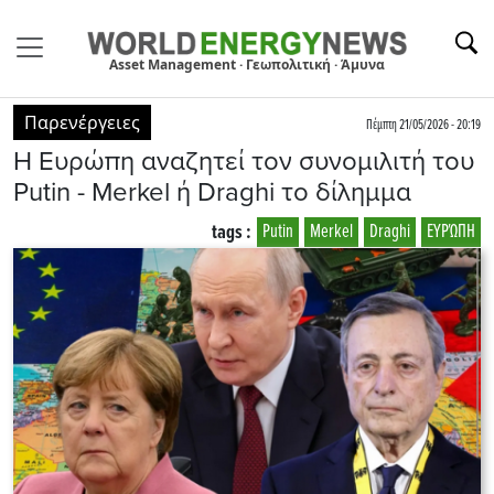
Asset Management · Γεωπολιτική · Άμυνα
Παρενέργειες
Πέμπτη 21/05/2026 - 20:19
H Eυρώπη αναζητεί τον συνομιλιτή του
Putin - Merkel ή Draghi το δίλημμα
tags :
Putin
Merkel
Draghi
EΥΡΏΠΗ