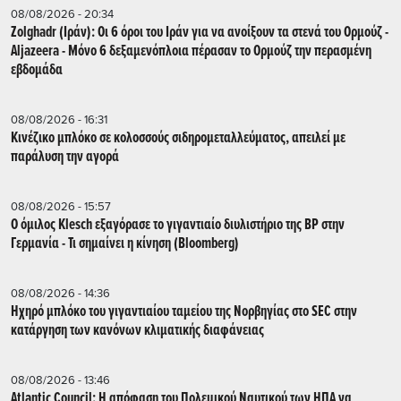
08/08/2026 - 20:34
Zolghadr (Ιράν): Οι 6 όροι του Ιράν για να ανοίξουν τα στενά του Ορμούζ -
Aljazeera - Mόνο 6 δεξαμενόπλοια πέρασαν το Ορμούζ την περασμένη
εβδομάδα
08/08/2026 - 16:31
Κινέζικο μπλόκο σε κολοσσούς σιδηρομεταλλεύματος, απειλεί με
παράλυση την αγορά
08/08/2026 - 15:57
Ο όμιλος Klesch εξαγόρασε το γιγαντιαίο διυλιστήριο της BP στην
Γερμανία - Τι σημαίνει η κίνηση (Βloomberg)
08/08/2026 - 14:36
Ηχηρό μπλόκο του γιγαντιαίου ταμείου της Νορβηγίας στο SEC στην
κατάργηση των κανόνων κλιματικής διαφάνειας
08/08/2026 - 13:46
Atlantic Council: Η απόφαση του Πολεμικού Ναυτικού των ΗΠΑ να