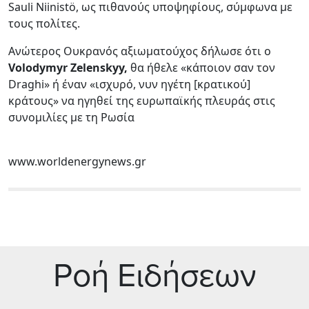
Sauli Niinistö, ως πιθανούς υποψηφίους, σύμφωνα με
τους πολίτες.
Ανώτερος Ουκρανός αξιωματούχος δήλωσε ότι ο
Volodymyr Zelenskyy,
θα ήθελε «κάποιον σαν τον
Draghi» ή έναν «ισχυρό, νυν ηγέτη [κρατικού]
κράτους» να ηγηθεί της ευρωπαϊκής πλευράς στις
συνομιλίες με τη Ρωσία
www.worldenergynews.gr
Ρoή Ειδήσεων