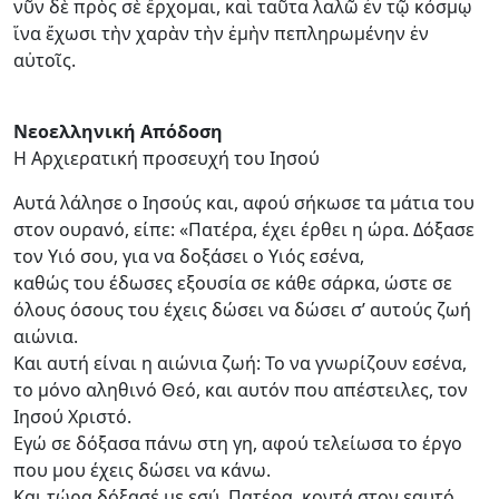
νῦν δὲ πρὸς σὲ ἔρχομαι, καὶ ταῦτα λαλῶ ἐν τῷ κόσμῳ
ἵνα ἔχωσι τὴν χαρὰν τὴν ἐμὴν πεπληρωμένην ἐν
αὐτοῖς.
Νεοελληνική Απόδοση
Η Αρχιερατική προσευχή του Ιησού
Αυτά λάλησε ο Ιησούς και, αφού σήκωσε τα μάτια του
στον ουρανό, είπε: «Πατέρα, έχει έρθει η ώρα. Δόξασε
τον Υιό σου, για να δοξάσει ο Υιός εσένα,
καθώς του έδωσες εξουσία σε κάθε σάρκα, ώστε σε
όλους όσους του έχεις δώσει να δώσει σ’ αυτούς ζωή
αιώνια.
Και αυτή είναι η αιώνια ζωή: Το να γνωρίζουν εσένα,
το μόνο αληθινό Θεό, και αυτόν που απέστειλες, τον
Ιησού Χριστό.
Εγώ σε δόξασα πάνω στη γη, αφού τελείωσα το έργο
που μου έχεις δώσει να κάνω.
Και τώρα δόξασέ με εσύ, Πατέρα, κοντά στον εαυτό