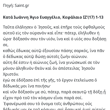
Πηγή: Saint.gr
Κατά Ιωάννη Άγιο Ευαγγέλιο, Κεφάλαιο ΙΖ'(17) 1-13
Ταῦτα ἐλάλησεν ὁ ᾿Ιησοῦς, καὶ ἐπῆρε τοὺς ὀφθαλμοὺς
αὐτοῦ εἰς τὸν οὐρανὸν καὶ εἶπε· πάτερ, ἐλήλυθεν ἡ
ὥρα· δόξασόν σου τὸν υἱόν, ἵνα καὶ ὁ υἱός σου δοξάσῃ
σε,
καθὼς ἔδωκας αὐτῷ ἐξουσίαν πάσης σαρκός, ἵνα πᾶν
ὃ δέδωκας αὐτῷ δώσῃ αὐτοῖς ζωὴν αἰώνιον.
αὕτη δέ ἐστιν ἡ αἰώνιος ζωή, ἵνα γινώσκωσί σε τὸν
μόνον ἀληθινὸν Θεὸν καὶ ὃν ἀπέστειλας ᾿Ιησοῦν
Χριστόν.
ἐγώ σε ἐδόξασα ἐπὶ τῆς γῆς, τὸ ἔργον ἐτελείωσα ὃ
δέδωκάς μοι ἵνα ποιήσω·
καὶ νῦν δόξασόν με σύ, πάτερ, παρὰ σεαυτῷ τῇ δόξῃ ᾗ
εἶχον πρὸ τοῦ τὸν κόσμον εἶναι παρὰ σοί.
᾿Εφανέρωσά σου τὸ ὄνομα τοῖς ἀνθρώποις οὓς
δέδωκάς μοι ἐκ τοῦ κόσμου. σοὶ ἦσαν καὶ ἐμοὶ αὐτοὺς