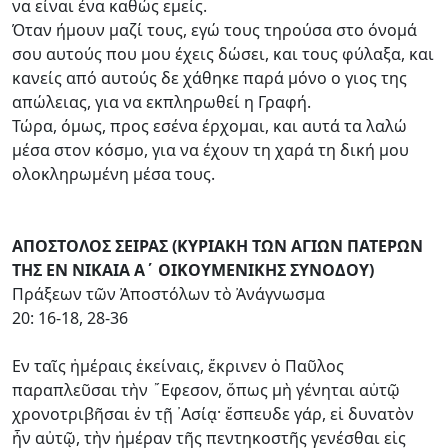
να είναι ένα καθώς εμείς.
Όταν ήμουν μαζί τους, εγώ τους τηρούσα στο όνομά
σου αυτούς που μου έχεις δώσει, και τους φύλαξα, και
κανείς από αυτούς δε χάθηκε παρά μόνο ο γιος της
απώλειας, για να εκπληρωθεί η Γραφή.
Τώρα, όμως, προς εσένα έρχομαι, και αυτά τα λαλώ
μέσα στον κόσμο, για να έχουν τη χαρά τη δική μου
ολοκληρωμένη μέσα τους.
ΑΠΟΣΤΟΛΟΣ ΣΕΙΡΑΣ (ΚΥΡΙΑΚΗ ΤΩΝ ΑΓΙΩΝ ΠΑΤΕΡΩΝ
ΤΗΣ ΕΝ ΝΙΚΑΙΑ Α΄ ΟΙΚΟΥΜΕΝΙΚΗΣ ΣΥΝΟΔΟΥ)
Πράξεων τῶν Ἀποστόλων τὸ Ἀνάγνωσμα
20: 16-18, 28-36
Εν ταῖς ἡμέραις ἐκείναις, ἔκρινεν ὁ Παῦλος
παραπλεῦσαι τὴν ῎Εφεσον, ὅπως μὴ γένηται αὐτῷ
χρονοτριβῆσαι ἐν τῇ ᾿Ασίᾳ· ἔσπευδε γάρ, εἰ δυνατὸν
ἦν αὐτῷ, τὴν ἡμέραν τῆς πεντηκοστῆς γενέσθαι εἰς