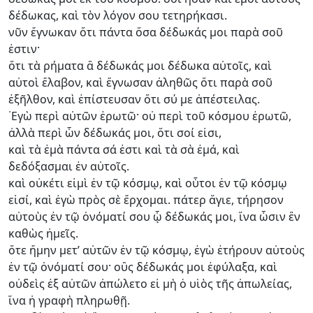
δέδωκας, καὶ τὸν λόγον σου τετηρήκασι.
νῦν ἔγνωκαν ὅτι πάντα ὅσα δέδωκάς μοι παρὰ σοῦ
ἐστιν·
ὅτι τὰ ρήματα ἃ δέδωκάς μοι δέδωκα αὐτοῖς, καὶ
αὐτοὶ ἔλαβον, καὶ ἔγνωσαν ἀληθῶς ὅτι παρὰ σοῦ
ἐξῆλθον, καὶ ἐπίστευσαν ὅτι σύ με ἀπέστειλας.
᾿Εγὼ περὶ αὐτῶν ἐρωτῶ· οὐ περὶ τοῦ κόσμου ἐρωτῶ,
ἀλλὰ περὶ ὧν δέδωκάς μοι, ὅτι σοί εἰσι,
καὶ τὰ ἐμὰ πάντα σά ἐστι καὶ τὰ σὰ ἐμά, καὶ
δεδόξασμαι ἐν αὐτοῖς.
καὶ οὐκέτι εἰμὶ ἐν τῷ κόσμῳ, καὶ οὗτοι ἐν τῷ κόσμῳ
εἰσί, καὶ ἐγὼ πρὸς σὲ ἔρχομαι. πάτερ ἅγιε, τήρησον
αὐτοὺς ἐν τῷ ὀνόματί σου ᾧ δέδωκάς μοι, ἵνα ὦσιν ἓν
καθὼς ἡμεῖς.
ὅτε ἤμην μετ’ αὐτῶν ἐν τῷ κόσμῳ, ἐγὼ ἐτήρουν αὐτοὺς
ἐν τῷ ὀνόματί σου· οὓς δέδωκάς μοι ἐφύλαξα, καὶ
οὐδεὶς ἐξ αὐτῶν ἀπώλετο εἰ μὴ ὁ υἱὸς τῆς ἀπωλείας,
ἵνα ἡ γραφὴ πληρωθῇ.