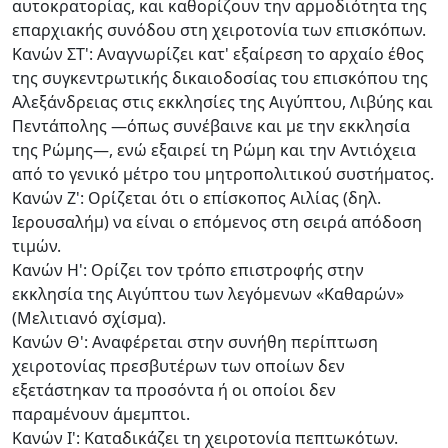
αυτοκρατορίας, και καθορίζουν την αρμοδιότητα της
επαρχιακής συνόδου στη χειροτονία των επισκόπων.
Κανών ΣΤ': Αναγνωρίζει κατ' εξαίρεση το αρχαίο έθος
της συγκεντρωτικής δικαιοδοσίας του επισκόπου της
Αλεξάνδρειας στις εκκλησίες της Αιγύπτου, Λιβύης και
Πεντάπολης —όπως συνέβαινε και με την εκκλησία
της Ρώμης—, ενώ εξαιρεί τη Ρώμη και την Αντιόχεια
από το γενικό μέτρο του μητροπολιτικού συστήματος.
Κανών Ζ': Ορίζεται ότι ο επίσκοπος Αιλίας (δηλ.
Ιερουσαλήμ) να είναι ο επόμενος στη σειρά απόδοση
τιμών.
Κανών Η': Ορίζει τον τρόπο επιστροφής στην
εκκλησία της Αιγύπτου των λεγόμενων «Καθαρών»
(Μελιτιανό σχίσμα).
Κανών Θ': Αναφέρεται στην συνήθη περίπτωση
χειροτονίας πρεσβυτέρων των οποίων δεν
εξετάστηκαν τα προσόντα ή οι οποίοι δεν
παραμένουν άμεμπτοι.
Κανών Ι': Καταδικάζει τη χειροτονία πεπτωκότων.