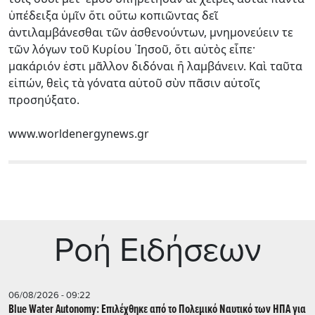
ὑπέδειξα ὑμῖν ὅτι οὕτω κοπιῶντας δεῖ
ἀντιλαμβάνεσθαι τῶν ἀσθενούντων, μνημονεύειν τε
τῶν λόγων τοῦ Κυρίου ᾿Ιησοῦ, ὅτι αὐτὸς εἶπε·
μακάριόν ἐστι μᾶλλον διδόναι ἢ λαμβάνειν. Καὶ ταῦτα
εἰπών, θεὶς τὰ γόνατα αὐτοῦ σὺν πᾶσιν αὐτοῖς
προσηύξατο.
www.worldenergynews.gr
Ρoή Ειδήσεων
06/08/2026 - 09:22
Blue Water Autonomy: Επιλέχθηκε από το Πολεμικό Ναυτικό των ΗΠΑ για