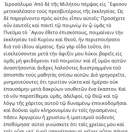
῾Ιεροσόλυμα ᾿Απὸ δὲ τῆς Μιλήτου πέμψας εἰς ῎Εφεσον
μετεκαλέσατο τοὺς πρεσβυτέρους τῆς ἐκκλησίας. Ὡς
δὲ παρεγένοντο πρὸς αὐτόν, εἶπεν αὐτοῖς· Προσέχετε
οὖν ἑαυτοῖς καὶ παντὶ τῷ ποιμνίῳ ἐν ᾧ ὑμᾶς τὸ
Πνεῦμα τὸ ῞Αγιον ἔθετο ἐπισκόπους, ποιμαίνειν τὴν
ἐκκλησίαν τοῦ Κυρίου καὶ Θεοῦ, ἣν περιεποιήσατο
διὰ τοῦ ἰδίου αἵματος. Ἐγὼ γὰρ οἶδα τοῦτο, ὅτι
εἰσελεύσονται μετὰ τὴν ἄφιξίν μου λύκοι βαρεῖς εἰς
ὑμᾶς μὴ φειδόμενοι τοῦ ποιμνίου· καὶ ἐξ ὑμῶν αὐτῶν
ἀναστήσονται ἄνδρες λαλοῦντες διεστραμμένα τοῦ
ἀποσπᾶν τοὺς μαθητὰς ὀπίσω αὐτῶν. Διὸ γρηγορεῖτε,
μνημονεύοντες ὅτι τριετίαν νύκτα καὶ ἡμέραν οὐκ
ἐπαυσάμην μετὰ δακρύων νουθετῶν ἕνα ἕκαστον. Καὶ
τὰ νῦν παρατίθεμαι ὑμᾶς, ἀδελφοί, τῷ Θεῷ καὶ τῷ
λόγῳ τῆς χάριτος αὐτοῦ τῷ δυναμένῳ ἐποικοδομῆσαι
καὶ δοῦναι ὑμῖν κληρονομίαν ἐν τοῖς ἡγιασμένοις
πᾶσιν. Ἀργυρίου ἢ χρυσίου ἢ ἱματισμοῦ οὐδενὸς
ἐπεθύμησα· αὐτοὶ γινώσκετε ὅτι ταῖς χρείαις μου καὶ
τοῖς οὖσι μετ᾿ ἐμοῦ ὑπηρέτησαν αἱ χεῖρες αὗται πάντα