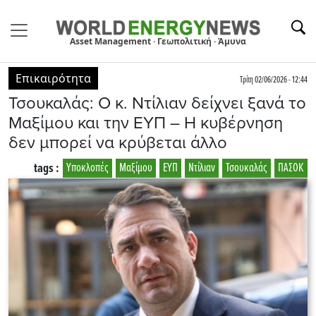
Asset Management · Γεωπολιτική · Άμυνα
Επικαιρότητα
Τρίτη 02/06/2026 - 12:44
Τσουκαλάς: Ο κ. Ντίλιαν δείχνει ξανά το
Μαξίμου και την ΕΥΠ – Η κυβέρνηση
δεν μπορεί να κρύβεται άλλο
tags :
Υποκλοπές
Μαξίμου
ΕΥΠ
Ντίλιαν
Τσουκαλάς
ΠΑΣΟΚ