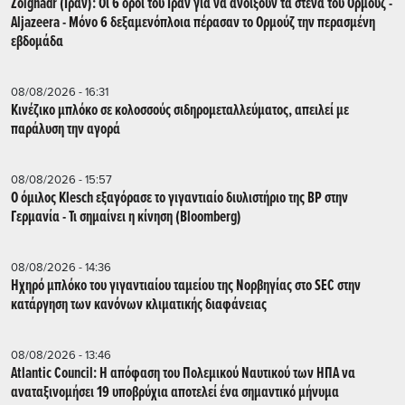
Zolghadr (Ιράν): Οι 6 όροι του Ιράν για να ανοίξουν τα στενά του Ορμούζ -
Aljazeera - Mόνο 6 δεξαμενόπλοια πέρασαν το Ορμούζ την περασμένη
εβδομάδα
08/08/2026 - 16:31
Κινέζικο μπλόκο σε κολοσσούς σιδηρομεταλλεύματος, απειλεί με
παράλυση την αγορά
08/08/2026 - 15:57
Ο όμιλος Klesch εξαγόρασε το γιγαντιαίο διυλιστήριο της BP στην
Γερμανία - Τι σημαίνει η κίνηση (Βloomberg)
08/08/2026 - 14:36
Ηχηρό μπλόκο του γιγαντιαίου ταμείου της Νορβηγίας στο SEC στην
κατάργηση των κανόνων κλιματικής διαφάνειας
08/08/2026 - 13:46
Atlantic Council: Η απόφαση του Πολεμικού Ναυτικού των ΗΠΑ να
αναταξινομήσει 19 υποβρύχια αποτελεί ένα σημαντικό μήνυμα