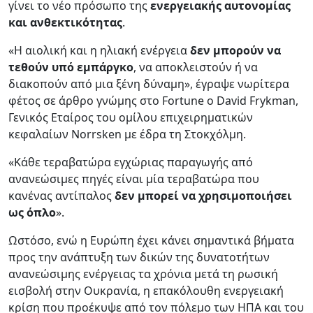
γίνει το νέο πρόσωπο της
ενεργειακής αυτονομίας
και ανθεκτικότητας
.
«Η αιολική και η ηλιακή ενέργεια
δεν μπορούν να
τεθούν υπό εμπάργκο
, να αποκλειστούν ή να
διακοπούν από μια ξένη δύναμη», έγραψε νωρίτερα
φέτος σε άρθρο γνώμης στο Fortune ο David Frykman,
Γενικός Εταίρος του ομίλου επιχειρηματικών
κεφαλαίων Norrsken με έδρα τη Στοκχόλμη.
«Κάθε τεραβατώρα εγχώριας παραγωγής από
ανανεώσιμες πηγές είναι μία τεραβατώρα που
κανένας αντίπαλος
δεν μπορεί να χρησιμοποιήσει
ως όπλο
».
Ωστόσο, ενώ η Ευρώπη έχει κάνει σημαντικά βήματα
προς την ανάπτυξη των δικών της δυνατοτήτων
ανανεώσιμης ενέργειας τα χρόνια μετά τη ρωσική
εισβολή στην Ουκρανία, η επακόλουθη ενεργειακή
κρίση που προέκυψε από τον πόλεμο των ΗΠΑ και του