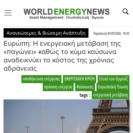
Asset Management · Γεωπολιτική · Άμυνα
Ανανεώσιμες & Βιώσιμη Ανάπτυξη
Παρασκευή 03/07/2026 - 10:03
Ευρώπη: Η ενεργειακή μετάβαση της
«παγώνει» καθώς το κύμα καύσωνα
αναδεικνύει το κόστος της χρόνιας
αδράνειας
αποθήκευση ενέργειας
ΕΝΕΡΓΕΙΑΚΗ ΚΡΙΣΗ
Στενά του Ορμούζ
πράσινη ενέργεια
Καύσωνας
Ευρωπαϊκή Ένωση
tags :
ενεργειακή μετάβαση