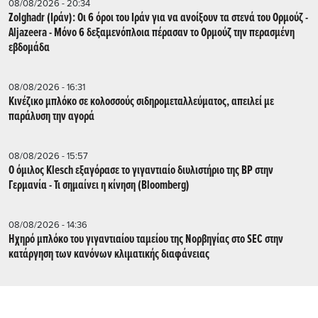
08/08/2026 - 20:34
Zolghadr (Ιράν): Οι 6 όροι του Ιράν για να ανοίξουν τα στενά του Ορμούζ -
Aljazeera - Mόνο 6 δεξαμενόπλοια πέρασαν το Ορμούζ την περασμένη
εβδομάδα
08/08/2026 - 16:31
Κινέζικο μπλόκο σε κολοσσούς σιδηρομεταλλεύματος, απειλεί με
παράλυση την αγορά
08/08/2026 - 15:57
Ο όμιλος Klesch εξαγόρασε το γιγαντιαίο διυλιστήριο της BP στην
Γερμανία - Τι σημαίνει η κίνηση (Βloomberg)
08/08/2026 - 14:36
Ηχηρό μπλόκο του γιγαντιαίου ταμείου της Νορβηγίας στο SEC στην
κατάργηση των κανόνων κλιματικής διαφάνειας