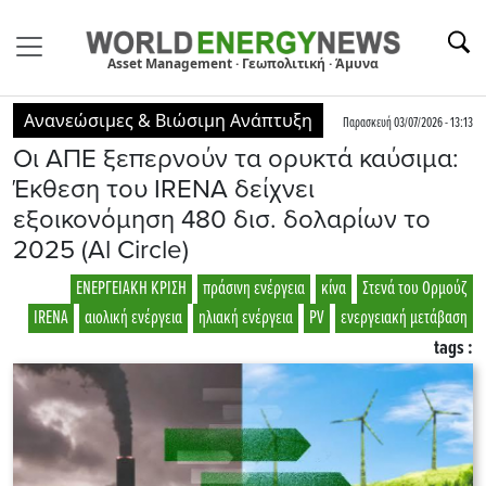
Asset Management · Γεωπολιτική · Άμυνα
Ανανεώσιμες & Βιώσιμη Ανάπτυξη
Παρασκευή 03/07/2026 - 13:13
Οι ΑΠΕ ξεπερνούν τα ορυκτά καύσιμα:
Έκθεση του IRENA δείχνει
εξοικονόμηση 480 δισ. δολαρίων το
2025 (Al Circle)
ΕΝΕΡΓΕΙΑΚΗ ΚΡΙΣΗ
πράσινη ενέργεια
κίνα
Στενά του Ορμούζ
IRENA
αιολική ενέργεια
ηλιακή ενέργεια
PV
ενεργειακή μετάβαση
tags :