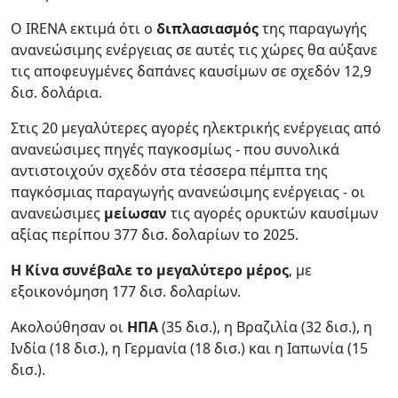
Ο IRENA εκτιμά ότι ο
διπλασιασμός
της παραγωγής
ανανεώσιμης ενέργειας σε αυτές τις χώρες θα αύξανε
τις αποφευγμένες δαπάνες καυσίμων σε σχεδόν 12,9
δισ. δολάρια.
Στις 20 μεγαλύτερες αγορές ηλεκτρικής ενέργειας από
ανανεώσιμες πηγές παγκοσμίως - που συνολικά
αντιστοιχούν σχεδόν στα τέσσερα πέμπτα της
παγκόσμιας παραγωγής ανανεώσιμης ενέργειας - οι
ανανεώσιμες
μείωσαν
τις αγορές ορυκτών καυσίμων
αξίας περίπου 377 δισ. δολαρίων το 2025.
Η Κίνα συνέβαλε το μεγαλύτερο μέρος
, με
εξοικονόμηση 177 δισ. δολαρίων.
Ακολούθησαν οι
ΗΠΑ
(35 δισ.), η Βραζιλία (32 δισ.), η
Ινδία (18 δισ.), η Γερμανία (18 δισ.) και η Ιαπωνία (15
δισ.).