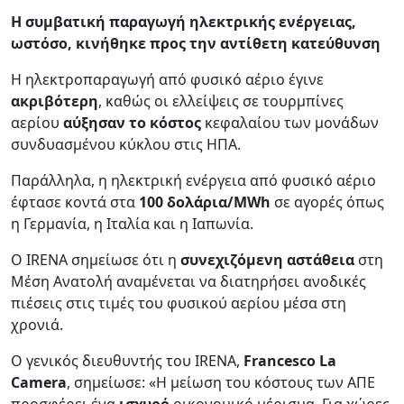
Η συμβατική παραγωγή ηλεκτρικής ενέργειας,
ωστόσο, κινήθηκε προς την αντίθετη κατεύθυνση
Η ηλεκτροπαραγωγή από φυσικό αέριο έγινε
ακριβότερη
, καθώς οι ελλείψεις σε τουρμπίνες
αερίου
αύξησαν το κόστος
κεφαλαίου των μονάδων
συνδυασμένου κύκλου στις ΗΠΑ.
Παράλληλα, η ηλεκτρική ενέργεια από φυσικό αέριο
έφτασε κοντά στα
100 δολάρια/MWh
σε αγορές όπως
η Γερμανία, η Ιταλία και η Ιαπωνία.
Ο IRENA σημείωσε ότι η
συνεχιζόμενη αστάθεια
στη
Μέση Ανατολή αναμένεται να διατηρήσει ανοδικές
πιέσεις στις τιμές του φυσικού αερίου μέσα στη
χρονιά.
Ο γενικός διευθυντής του IRENA,
Francesco La
Camera
, σημείωσε: «Η μείωση του κόστους των ΑΠΕ
προσφέρει ένα
ισχυρό
οικονομικό μέρισμα. Για χώρες