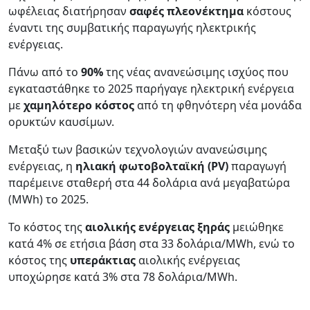
ωφέλειας διατήρησαν
σαφές πλεονέκτημα
κόστους
έναντι της συμβατικής παραγωγής ηλεκτρικής
ενέργειας.
Πάνω από το
90%
της νέας ανανεώσιμης ισχύος που
εγκαταστάθηκε το 2025 παρήγαγε ηλεκτρική ενέργεια
με
χαμηλότερο κόστος
από τη φθηνότερη νέα μονάδα
ορυκτών καυσίμων.
Μεταξύ των βασικών τεχνολογιών ανανεώσιμης
ενέργειας, η
ηλιακή φωτοβολταϊκή (PV)
παραγωγή
παρέμεινε σταθερή στα 44 δολάρια ανά μεγαβατώρα
(MWh) το 2025.
Το κόστος της
αιολικής ενέργειας ξηράς
μειώθηκε
κατά 4% σε ετήσια βάση στα 33 δολάρια/MWh, ενώ το
κόστος της
υπεράκτιας
αιολικής ενέργειας
υποχώρησε κατά 3% στα 78 δολάρια/MWh.