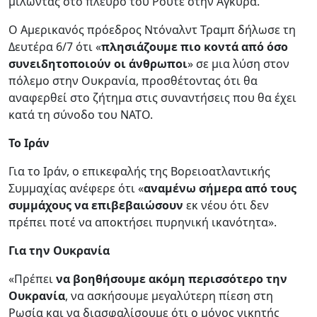
μιλώντας στο πλευρό του Ρούτε στην Άγκυρα.
Ο Αμερικανός πρόεδρος Ντόναλντ Τραμπ δήλωσε τη
Δευτέρα 6/7 ότι «
πλησιάζουμε πιο κοντά από όσο
συνειδητοποιούν οι άνθρωποι
» σε μια λύση στον
πόλεμο στην Ουκρανία, προσθέτοντας ότι θα
αναφερθεί στο ζήτημα στις συναντήσεις που θα έχει
κατά τη σύνοδο του ΝΑΤΟ.
Το Ιράν
Για το Ιράν, ο επικεφαλής της Βορειοατλαντικής
Συμμαχίας ανέφερε ότι «
αναμένω σήμερα από τους
συμμάχους να επιβεβαιώσουν
εκ νέου ότι δεν
πρέπει ποτέ να αποκτήσει πυρηνική ικανότητα».
Για την Ουκρανία
«Πρέπει
να βοηθήσουμε ακόμη περισσότερο την
Ουκρανία
, να ασκήσουμε μεγαλύτερη πίεση στη
Ρωσία και να διασφαλίσουμε ότι ο μόνος νικητής