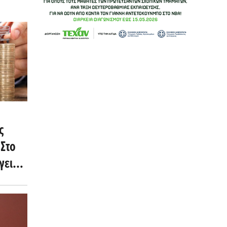
ς
Στο
γειας