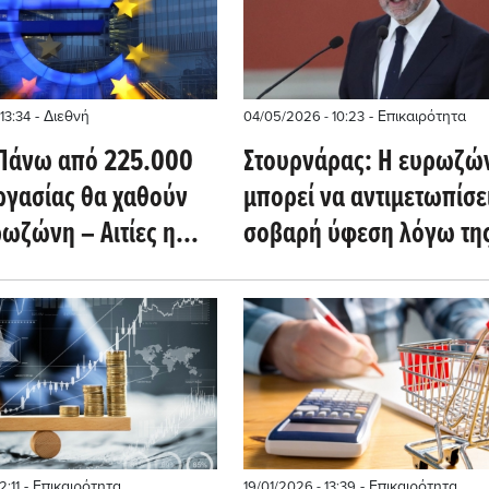
- Διεθνή
- Επικαιρότητα
13:34
04/05/2026 - 10:23
: Πάνω από 225.000
Στουρνάρας: Η ευρωζώ
εργασίας θα χαθούν
μπορεί να αντιμετωπίσε
ωζώνη – Αιτίες η
σοβαρή ύφεση λόγω τη
κή κρίση και το
κατάστασης στη Μ. Ανα
αμένο κλείσιμο των
του Ορμούζ
- Επικαιρότητα
- Επικαιρότητα
2:11
19/01/2026 - 13:39