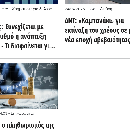
- Χρηματιστηριο & Asset
- Διεθνή
13:35
24/04/2025 - 12:49
ΔΝΤ: «Καμπανάκι» για
: Συνεχίζεται με
εκτίναξη του χρέους σε 
ρυθμό η ανάπτυξη
νέα εποχή αβεβαιότητας 
 - Τι διαφαίνεται για
λέει για Ευρωζώνη
η και Κίνα
- Επικαιρότητα
14:03
% ο πληθωρισμός της