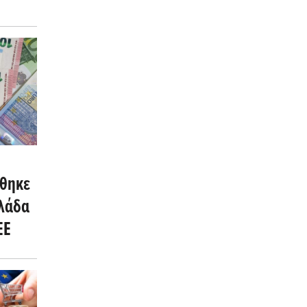
ήθηκε
λάδα
ΕΕ