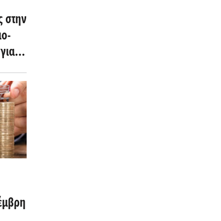
ς στην
ιο-
για
έμβρη