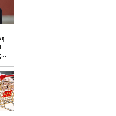
νη
ι
ς
τολή