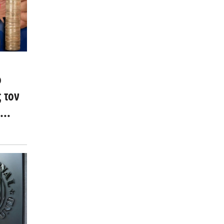
ο
 τον