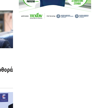
αφθορά