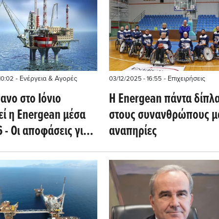
- Ενέργεια & Αγορές
- Επιχειρήσεις
10:02
03/12/2025 - 16:55
ανο στο Ιόνιο
Η Energean πάντα δίπλ
εί η Energean μέσα
στους συνανθρώπους μ
 - Οι αποφάσεις για
αναπηρίες
νες ΝΔ της Κρήτης