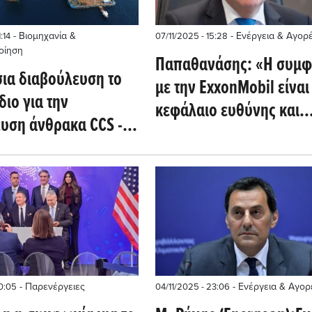
- Βιομηχανία &
- Ενέργεια & Αγορ
:14
07/11/2025 - 15:28
οίηση
Παπαθανάσης: «Η συμ
σια διαβούλευση το
με την ExxonMobil είναι
ιο για την
κεφάλαιο ευθύνης και
υση άνθρακα CCS -
προοπτικής»
όλαια επί της
ς CCfD
- Παρενέργειες
- Ενέργεια & Αγορ
10:05
04/11/2025 - 23:06