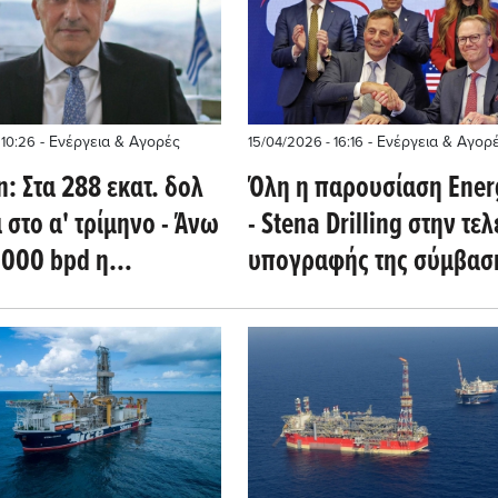
- Ενέργεια & Αγορές
- Ενέργεια & Αγορ
 10:26
15/04/2026 - 16:16
: Στα 288 εκατ. δολ
Όλη η παρουσίαση Ene
 στο α' τρίμηνο - Άνω
- Stena Drilling στην τελ
.000 bpd η
υπογραφής της σύμβαση
ή - Eπανέναρξη
το Βlock 2
ίας του FPSO στο