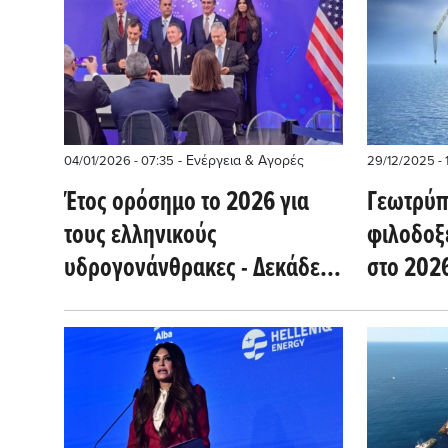
- Ενέργεια & Αγορές
04/01/2026 - 07:35
29/12/2025 - 
Έτος ορόσημο το 2026 για
Γεωτρύπ
τους ελληνικούς
φιλοδοξ
υδρογονάνθρακες - Δεκάδες
στο 2026
δισ τα δυνητικά έσοδα για το
τις έρευ
δημόσιο