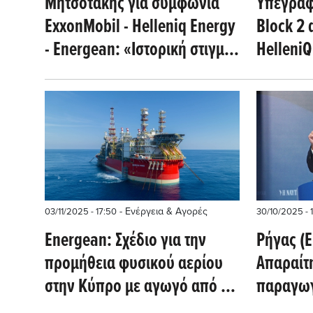
Μητσοτάκης για συμφωνία
Υπεγράφ
ExxonMobil - Helleniq Energy
Block 2 
- Energean: «Ιστορική στιγμή,
HelleniQ
πράξη ευθύνης και
προοπτικής» (Βίντεο)
- Ενέργεια & Αγορές
03/11/2025 - 17:50
30/10/2025 - 
Energean: Σχέδιο για την
Ρήγας (
προμήθεια φυσικού αερίου
Απαραίτ
στην Κύπρο με αγωγό από το
παραγω
Ισραήλ
υδρογον