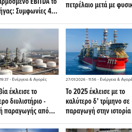
αρμοσμένο EBITDA το
πετρέλαιο μετά με φυσι
Ρήγας: Συμφωνίες 4
αέριο - Το deal με την
φαλίζουν τα cash
Chevron στην Αγκόλα
- Ενέργεια & Αγορές
- Ενέργεια & Αγορ
19:37
27/01/2026 - 11:56
βία έκλεισε το
Το 2025 έκλεισε με το
ρο διυλιστήριο -
καλύτερο δ’ τρίμηνο σε
ή παραγωγής από
παραγωγή στην ιστορία 
 και Energean στο
Energean
OilPrice)