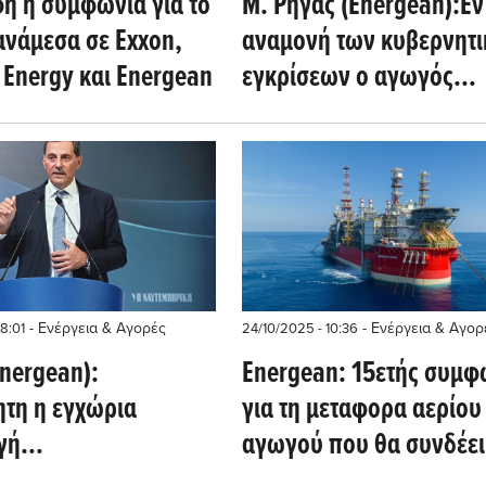
η η συμφωνία για το
Μ. Ρήγας (Energean):Εν
ανάμεσα σε Exxon,
αναμονή των κυβερνητ
 Energy και Energean
εγκρίσεων o αγωγός
φυσικού αερίου Ισραήλ
Κύπρου ύψους 400 εκατ.
δολ.
- Ενέργεια & Αγορές
- Ενέργεια & Αγορ
18:01
24/10/2025 - 10:36
Energean):
Energean: 15ετής συμφ
ητη η εγχώρια
για τη μεταφορα αερίο
γή
αγωγού που θα συνδέει
ανθράκων για την
Ισραήλ με Αίγυπτο