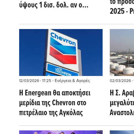
το προσ
ύψους 1 δισ. δολ. αν ο
2025 - 
πόλεμος συνεχισθεί μετά τον
δισ εξασ
Μαϊο
flows
- Ενέργεια & Αγορές
12/03/2026 - 17:25
02/03/2026 - 
Η Energean θα αποκτήσει
Η Σ. Αρα
μερίδια της Chevron στο
μεγαλύτε
πετρέλαιο της Αγκόλας
Αναστολ
Chevron
Ισραήλ (