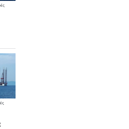
ρές
ρίου
ές
ε