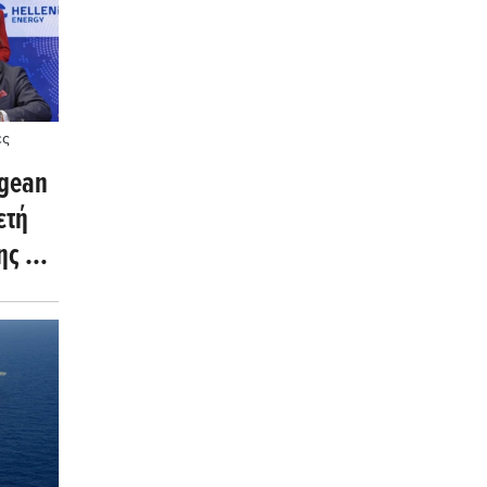
ές
rgean
ετή
ς για