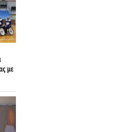
α
ας με