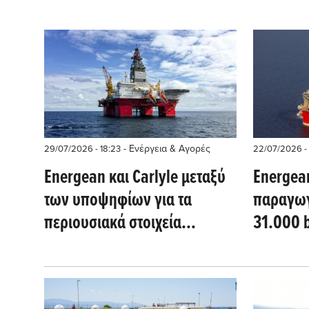
- Ενέργεια & Αγορές
29/07/2026 - 18:23
22/07/2026 - 
Energean και Carlyle μεταξύ
Energea
των υποψηφίων για τα
παραγωγ
περιουσιακά στοιχεία
31.000 
φυσικού αερίου της BP στην
Αίγυπτο