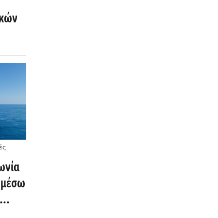
ικών
-
ές
ωνία
υ μέσω