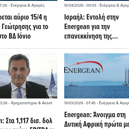
- Ενέργεια & Αγορές
- Ενέργεια & Αγο
17:26
10/04/2026 - 00:03
εται αύριο 15/4 η
Ισραήλ: Εντολή στην
 Γεώτρησης για το
Energean για την
το ΒΔ Ιόνιο ‎
επανεκκίνηση της
παραγωγής φυσικού αε
στο Karish
- Χρηματιστηριο & Asset
- Ενέργεια & Αγορ
13:26
13/03/2026 - 07:45
Energean: Άνοιγμα στη
: Στα 1,117 δισ. δολ
Δυτική Αφρική πρώτα μ