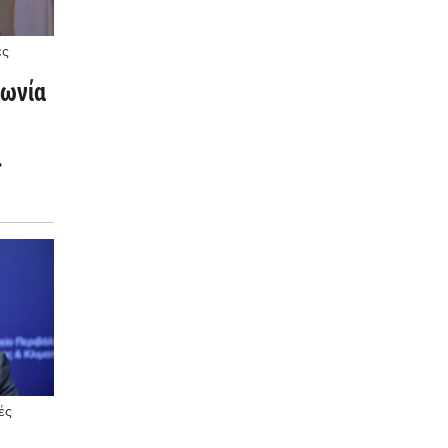
ές
φωνία
ές