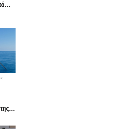
κό
ές
της