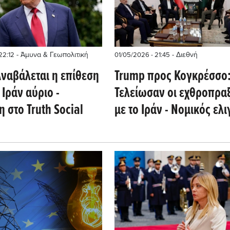
- Άμυνα & Γεωπολιτική
- Διεθνή
22:12
01/05/2026 - 21:45
Αναβάλεται η επίθεση
Trump προς Κογκρέσσο
 Ιράν αύριο -
Τελείωσαν οι εχθροπραξ
 στο Truth Social
με το Ιράν - Νομικός ελι
Απέρριψε την πρόταση 
Ιρανών