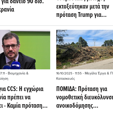
για δάνειο 90 δισ.
εκτοξεύτηκαν μετά την
κρανία
πρόταση Trump για
προϋπολογισμό 1,5 τρισ
δολ. το 2027
- Βιομηχανία &
- Μεγάλα Έργα & Π
7:11
16/10/2025 - 11:55
οίηση
Κατασκευές
για CCS: Η εγχώρια
ΠΟΜΙΔΑ: Πρόταση για
νία πρέπει να
νομοθετική διευκόλυνσ
ι - Καμία πρόταση
ανοικοδόμησης