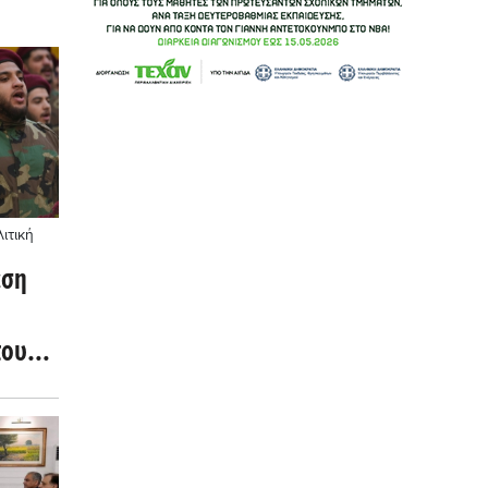
ιτική
έση
του