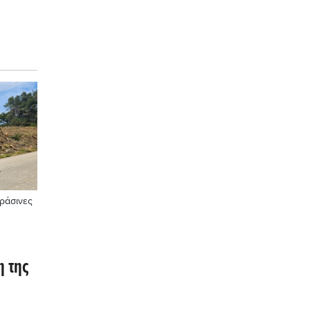
.
ράσινες
η της