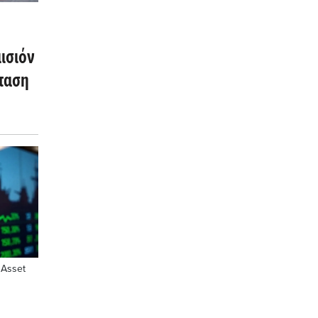
μισιόν
όταση
 Asset