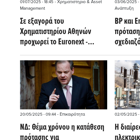
- Χρηματιστηριο & Asset
01/07/2025 - 18:45
03/06/2025 -
Management
Ανάπτυξη
Σε εξαγορά του
BP και 
Χρηματιστηρίου Αθηνών
πρόταση
προχωρεί το Euronext -
σχεδιαζ
Πρόταση ανταλλαγής
στη ΒΔ Α
μετοχών, στα 6,90 ευρώ η
αποτίμηση
- Επικαιρότητα
20/05/2025 - 09:44
02/05/2025 - 
ΝΔ: Θέμα χρόνου η κατάθεση
Η διαίρε
πρότασης για
ηλεκτρικ