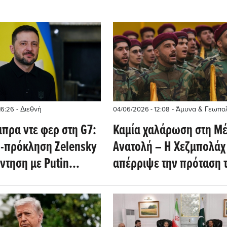
- Διεθνή
- Άμυνα & Γεωπολ
16:26
04/06/2026 - 12:08
πρα ντε φερ στη G7:
Καμία χαλάρωση στη Μ
-πρόκληση Zelensky
Ανατολή – Η Χεζμπολάχ
ντηση με Putin
απέρριψε την πρόταση 
α Trump και Macron
Ισραήλ για εκεχειρία