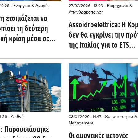
- Ενέργεια & Αγορές
- Βιομηχανία &
 10:28
27/02/2026 - 12:09
Απανθρακοποίηση
η ετοιμάζεται να
Assoidroelettrica: Η Κο
πίσει τη δεύτερη
δεν θα εγκρίνει την πρ
κή κρίση μέσα σε
της Ιταλίας για το ETS
χρόνια (Reuters)
(Montel)
- Διεθνή
- Χρηματιστηριο &
16:26
08/01/2026 - 14:47
Management
ν: Παρουσιάστηκε
Οι αμυντικές μετοχές