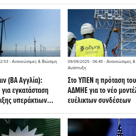
άλλα κόμματα
συνιδιόκτητων οικοπέ
- Ανανεώσιμες & Βιώσιμη
- Ανανεώσιμες &
12:53
09/09/2025 - 06:45
Ανάπτυξη
άιν (ΒΑ Αγγλία):
Στο ΥΠΕΝ η πρόταση το
 για εγκατάσταση
ΑΔΜΗΕ για το νέο μοντέ
ιξης υπεράκτιων
ευέλικτων συνδέσεων
ν στη Β. Θάλασσα