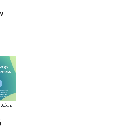
ην
ο
 Βιώσιμη
ύ