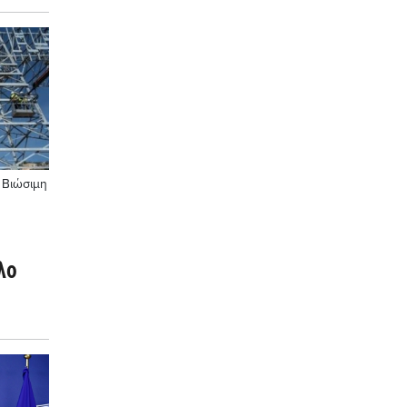
δων
 Βιώσιμη
υ
λο