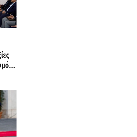
:
ίες
γμός -
των