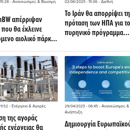
- Ανανεώσιμες & Βιώσιμη
- Διεθνή
 15:28
02/06/2025 - 15:06
Το Ιράν θα απορρίψει τ
EnBW απέρριψαν
πρόταση των ΗΠΑ για τ
 που θα έκλεινε
πυρηνικό πρόγραμμα
όμενο αιολικό πάρκο
(Reuters)
γγλία
- Ενέργεια & Αγορές
- Ανανεώσιμες &
11:52
29/04/2025 - 06:45
Ανάπτυξη
ση της αγοράς
Δημιουργία Ευρωπαϊκο
ής ενέργειας θα