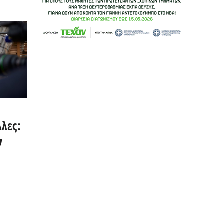
λες:
ν
λιών