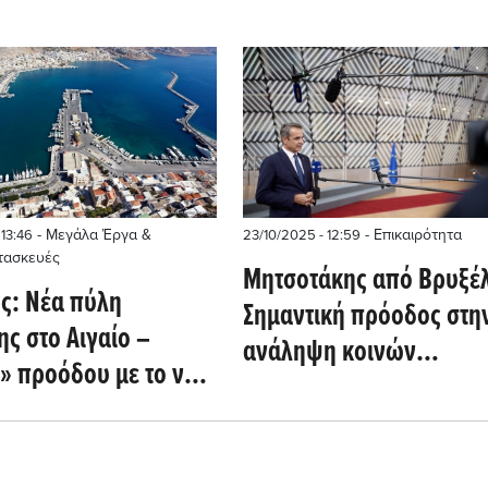
- Μεγάλα Έργα &
- Επικαιρότητα
13:46
23/10/2025 - 12:59
τασκευές
Μητσοτάκης από Βρυξέλ
ς: Νέα πύλη
Σημαντική πρόοδος στη
ς στο Αιγαίο –
ανάληψη κοινών
» προόδου με το νέο
ευρωπαϊκών πρωτοβου
ων 13,1 εκατ. ευρώ
για αμυντικά έργα