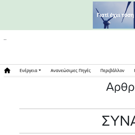
--
Ενέργεια
Ανανεώσιμες Πηγές
Περιβάλλον
Αρθρ
ΣΥΝ