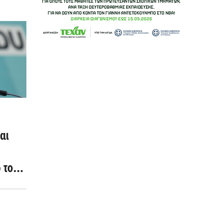
αι
 του
)