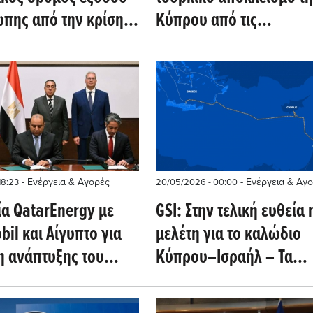
ώπης από την κρίση
Κύπρου από τις
έσα από Κύπρο και
προπαρασκευαστικές τη
– Η παρέμβαση
COP31
αύρου
- Ενέργεια & Αγορές
- Ενέργεια & Αγ
18:23
20/05/2026 - 00:00
α QatarEnergy με
GSI: Στην τελική ευθεία 
il και Αίγυπτο για
μελέτη για το καλώδιο
η ανάπτυξης του
Κύπρου–Ισραήλ – Τα
 αερίου στην Κύπρο
επόμενα βήματα και η
στρατηγική σημασία για