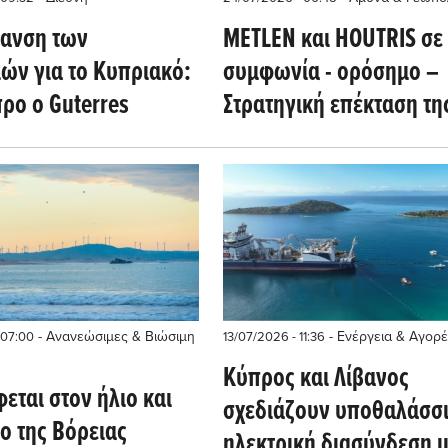
ανση των
METLEN και HOUTRIS σε
ών για το Κυπριακό:
συμφωνία - ορόσημο –
ρο ο Guterres
Στρατηγική επέκταση τη
Technologies στην
ευρωπαϊκή αμυντική αλ
- Ανανεώσιμες & Βιώσιμη
- Ενέργεια & Αγορέ
 07:00
13/07/2026 - 11:36
Κύπρος και Λίβανος
φεται στον ήλιο και
σχεδιάζουν υποθαλάσσ
ο της Βόρειας
ηλεκτρική διασύνδεση μ