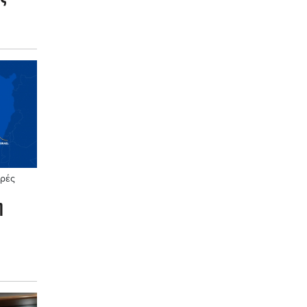
ς
ορές
η
 το