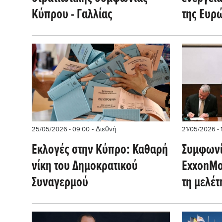
Κύπρου - Γαλλίας
της Ευρ
περνά μ
Ελλάδα 
Παπαστ
- Διεθνή
25/05/2026 - 09:00
21/05/2026 - 
Εκλογές στην Κύπρο: Καθαρή
Συμφωνί
νίκη του Δημοκρατικού
ExxonMob
Συναγερμού
τη μελέτ
φυσικού