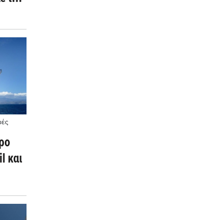
ρές
προ
l και
ατα