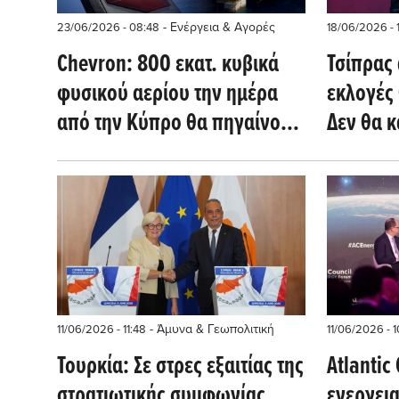
- Ενέργεια & Αγορές
23/06/2026 - 08:48
18/06/2026 - 1
Chevron: 800 εκατ. κυβικά
Τσίπρας
φυσικού αερίου την ημέρα
εκλογές 
από την Κύπρο θα πηγαίνουν
Δεν θα κ
στην Αίγυπτο
Μητσοτά
νίκη»
- Άμυνα & Γεωπολιτική
11/06/2026 - 11:48
11/06/2026 - 1
Τουρκία: Σε στρες εξαιτίας της
Atlantic
στρατιωτικής συμφωνίας
ενεργει