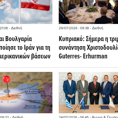
- Διεθνή
- Διεθνή
21:08
29/07/2026 - 09:38
αι Βουλγαρία
Κυπριακό: Σήμερα η τρι
οίησε το Ιράν για τη
συνάντηση Χριστοδουλί
μερικανικών βάσεων
Guterres- Erhurman
- Διεθνή
- Άμυνα & Γεωπολ
 09:32
24/07/2026 - 06:45