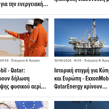
για την ενεργειακή
στήριξη της Παγκόσμιας
η (Montel)
Τράπεζας
- Ενέργεια & Αγορές
- Ενέργεια & Αγο
 09:59
30/06/2026 - 16:55
il - Qatar:
Ιστορική στιγμή για Κύ
φουν δήλωση
και Ευρώπη - ExxonMobi
ψης φυσικού αερίου
QatarEnergy κρίνουν
ρο - Tι αναφέρει το
«εμπορεύσιμα» κοιτάσμ
αερίου