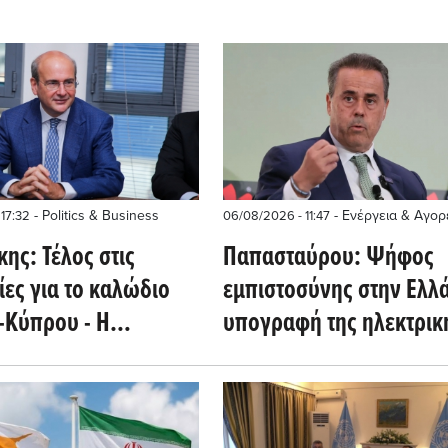
- Politics & Business
- Ενέργεια & Αγορ
17:32
06/08/2026 - 11:47
ης: Τέλος στις
Παπασταύρου: Ψήφος
ες για το καλώδιο
εμπιστοσύνης στην Ελλ
-Κύπρου - Η
υπογραφή της ηλεκτρικ
m δίνει ψήφο
διασύνδεσης με την Κύ
σύνης