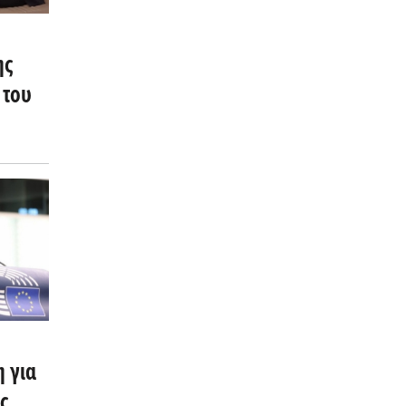
ης
 του
 για
ς