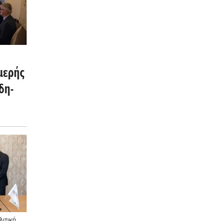
μερής
δη-
ιτική