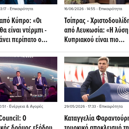
- Επικαιρότητα
- Επικαιρότητα
3:17
16/06/2026 - 14:55
 από Κύπρο: «Οι
Τσίπρας - Χριστοδουλίδ
θα είναι ντέρμπι -
από Λευκωσία: «Η λύση
άνει περίπατο ο
Κυπριακού είναι πιο
κης, πάμε για τη
αναγκαία από ποτέ»
- Ενέργεια & Αγορές
- Επικαιρότητα
0:51
29/05/2026 - 17:33
 Council: Ο
Καταγγελία Φαραντούρη
ακός δρόμος εξόδου
τουρκικό αποκλεισμό τη