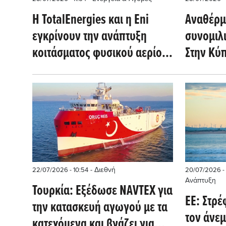
Η TotalEnergies και η Eni
Αναθέρμ
εγκρίνουν την ανάπτυξη
συνομιλι
κοιτάσματος φυσικού αερίου
Στην Κύπ
στην Κύπρο για LNG το 2028
(Reuters)
- Διεθνή
22/07/2026 - 10:54
20/07/2026 -
Ανάπτυξη
Τουρκία: Εξέδωσε NAVTEX για
ΕΕ: Στρέ
την κατασκευή αγωγού με τα
τον άνεμ
κατεχόμενα και βγάζει για