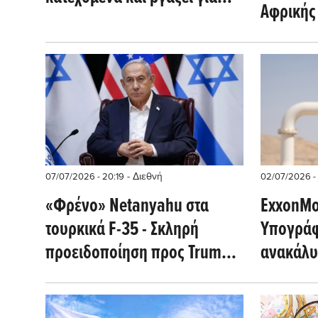
Αφρικής 
έρευνες το Oruc Reis
μετάβασ
- Διεθνή
07/07/2026 - 20:19
02/07/2026 -
«Φρένο» Netanyahu στα
ExxonMob
τουρκικά F-35 - Σκληρή
Υπογρά
προειδοποίηση προς Trump
ανακάλυ
για Erdogan, Ελλάδα και
στην Κύπ
Κύπρο
Offshore