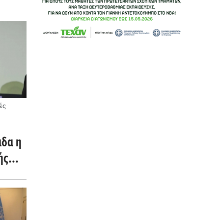
ές
άδα η
ής
προ