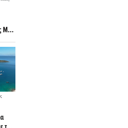
ς M
υσίδα
ς
ια
ε τη