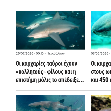
- Περιβάλλον
25/07/2026 - 00:10
03/06/2026 -
Οι καρχαρίες-ταύροι έχουν
Οι καρχ
«κολλητούς» φίλους και η
στους ω
επιστήμη μόλις το απέδειξε
και 450
(sciencedaily.com)
πριν ακ
δέντρα 