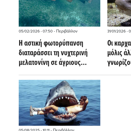
- Περιβάλλον
05/02/2026 - 07:50
31/01/2026 - 
Η αστική φωτορύπανση
Οι καρχ
διαταράσσει τη νυχτερινή
μόλις ά
μελατονίνη σε άγριους
γνωρίζο
καρχαρίες-νοσοκόμους
κατανάλ
(phys.org)
θάλασσα 
- Περιβάλλον
05/08/2025 - 10:11