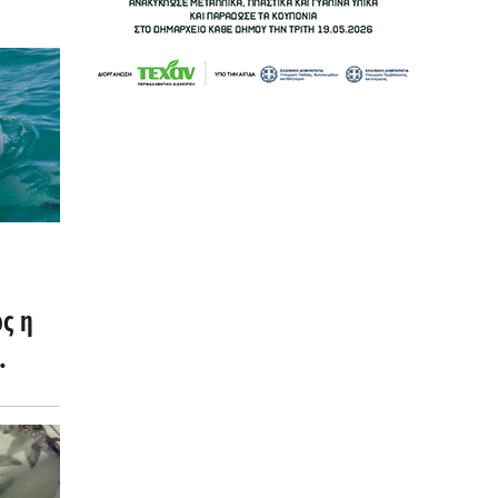
ς η
ς των
.com)