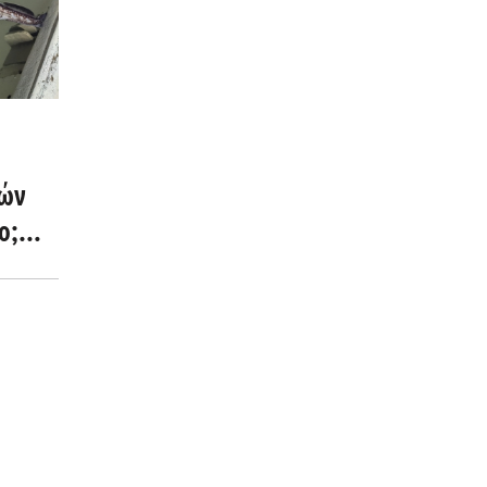
νών
ο;