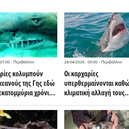
- Περιβάλλον
- Περιβάλλον
 07:00
28/04/2026 - 00:00
αρίες κολυμπούν
Οι καρχαρίες
κεανούς της Γης εδώ
υπερθερμαίνονται καθώ
 εκατομμύρια χρόνια
κλιματική αλλαγή τους
όμα εμφανιστούν τα
σπρώχνει προς τις όχθε
(spacedaily.com)
ωκεανών (scitechdaily