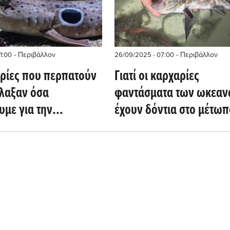
- Περιβάλλον
- Περιβάλλον
01:00
26/09/2025 - 07:00
αρίες που περπατούν
Γιατί οι καρχαρίες
λλαξαν όσα
φαντάσματα των ωκεα
υμε για την
έχουν δόντια στο μέτωπ
ωση ενέργειας στην
(scitechdaily.com)
(scitechdaily.com)