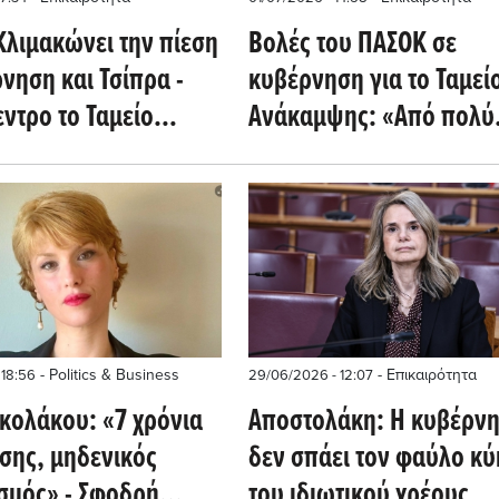
Κλιμακώνει την πίεση
Βολές του ΠΑΣΟΚ σε
νηση και Τσίπρα -
κυβέρνηση για το Ταμεί
εντρο το Ταμείο
Ανάκαμψης: «Από πολύ
ψης
μεγάλη ευκαιρία σε πολ
μεγάλη χαμένη ευκαιρί
- Politics & Business
- Επικαιρότητα
 18:56
29/06/2026 - 12:07
κολάκου: «7 χρόνια
Αποστολάκη: Η κυβέρν
σης, μηδενικός
δεν σπάει τον φαύλο κύ
σμός» - Σφοδρή
του ιδιωτικού χρέους