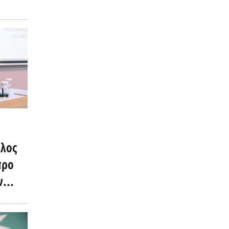
λος
προ
ν