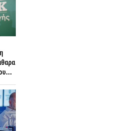
η
κάθαρα
του