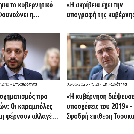
για το κυβερνητικό
«Η ακρίβεια έχει την
Φουντώνει η
υπογραφή της κυβέρνη
ία για πρόωρες
- Επικαιρότητα
- Επικαιρότητα
 12:40
03/06/2026 - 15:21
ασχηματισμός προ
«Η κυβέρνηση διέψευσε 
ών: Οι καραμπόλες
υποσχέσεις του 2019» -
η φέρνουν αλλαγές
Σφοδρή επίθεση Τσουκα
βέρνηση
Μητσοτάκη για οικονομί