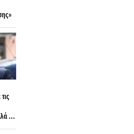
σης»
τις
λά σε
α,