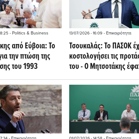
- Politics & Business
- Επικαιρότητα
18:25
13/07/2026 - 16:09
κης από Εύβοια: Το
Τσουκαλάς: Το ΠΑΣΟΚ έχ
για την πτώση της
κοστολογήσει τις προτά
σης του 1993
του - Ο Μητσοτάκης έφα
τρία γκολ στην Άγκυρα
- Επικαιρότητα
- Επικαιρότητα
17:34
01/07/2026 - 14:58