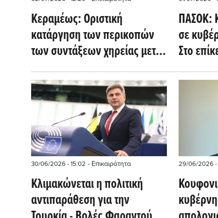
Κεραμέως: Οριστική
ΠΑΣΟΚ: 
κατάργηση των περικοπών
σε κυβέρ
των συντάξεων χηρείας μετά
Στο επίκ
την πάροδο τριετίας
Ανάκαμ
- Επικαιρότητα
30/06/2026 - 15:02
29/06/2026 -
Κλιμακώνεται η πολιτική
Κουφονι
αντιπαράθεση για την
κυβέρνη
Τουρκία - Βολές Φαραντούρη
απολογι