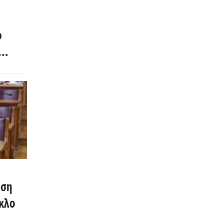
ο
ύ
α»
ηση
κλο