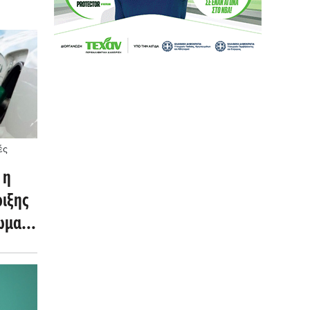
ές
η
ιξης
χωμα»