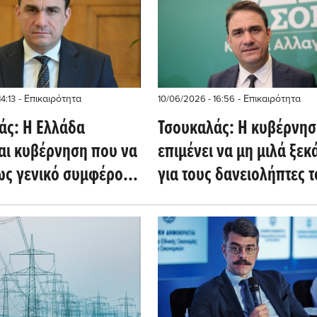
- Επικαιρότητα
- Επικαιρότητα
4:13
10/06/2026 - 16:56
άς: Η Ελλάδα
Τσουκαλάς: Η κυβέρνησ
ται κυβέρνηση που να
επιμένει να μη μιλά ξε
ως γενικό συμφέρον
για τους δανειολήπτες 
ο των νοικοκυριών
νόμου Κατσέλη
 επιχειρήσεων