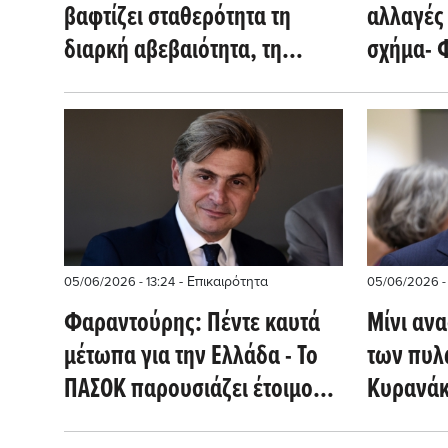
βαφτίζει σταθερότητα τη
αλλαγές 
διαρκή αβεβαιότητα, τη
σχήμα- 
μεταρρυθμιστική άπνοια, την
φημολογ
ακρίβεια και τις ανισότητες
εκλογες
- Επικαιρότητα
05/06/2026 - 13:24
05/06/2026 -
Φαραντούρης: Πέντε καυτά
Μίνι αν
μέτωπα για την Ελλάδα - Το
των πυλ
ΠΑΣΟΚ παρουσιάζει έτοιμο
Κυρανάκ
κυβερνητικό σχέδιο
στην κυ