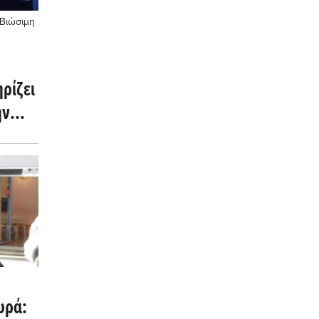
Βιώσιμη
ρίζει
ην
υρά: