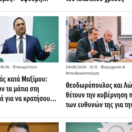
για οικονομία και
α
- Επικαιρότητα
- Βιομηχανία &
 16:06
24/06/2026 - 12:12
Απανθρακοποίηση
άς κατά Μαξίμου:
Θεοδωρόπουλος και Λώ
ν τα μάτια στη
θέτουν την κυβέρνηση 
ά για να κρατήσουν
των ευθυνών της για τη
 την ΚΟ»
τόνωση της εγχώριας
βιομηχανίας