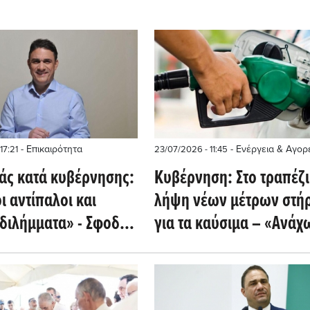
- Επικαιρότητα
- Ενέργεια & Αγορ
17:21
23/07/2026 - 11:45
άς κατά κυβέρνησης:
Κυβέρνηση: Στο τραπέζι 
ι αντίπαλοι και
λήψη νέων μέτρων στήρ
 διλήμματα» - Σφοδρή
για τα καύσιμα – «Ανά
στη στρατηγική της ΝΔ
200 εκατ. ευρώ