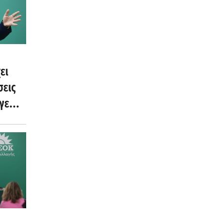
ει
σεις
γε