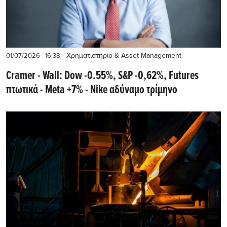
- Χρηματιστηριο & Asset Management
01/07/2026 - 16:38
Cramer - Wall: Dow -0.55%, S&P -0,62%, Futures
πτωτικά - Meta +7% - Nike αδύναμο τρίμηνο