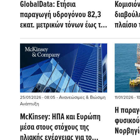
GlobalData: Ετήσια
Κομισιόν
παραγωγή υδρογόνου 82,3
διαβούλε
εκατ. μετρικών τόνων έως το
πλαίσιο 
2030
2030
- Ανανεώσιμες & Βιώσιμη
25/01/2026 - 08:05
11/01/2026 - 1
Ανάπτυξη
Η παραγ
McKinsey: ΗΠΑ και Ευρώπη
φυσικού
μέσα στους στόχους της
Νορβηγί
ηλιακής ενέργειας για το