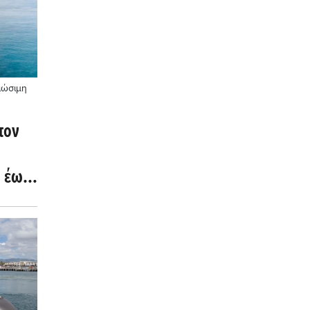
ιώσιμη
τον
Ε έως