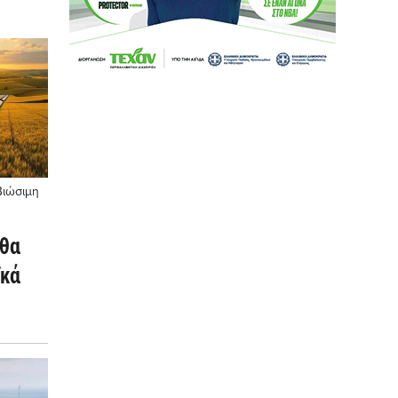
Βιώσιμη
 θα
ϊκά