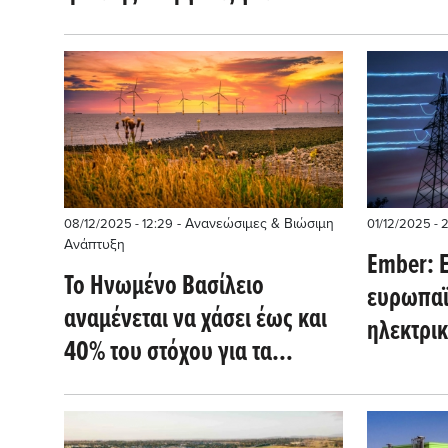
υποχωρή
2030 - Η Κίνα έχει ήδη
υπερδιπλασιάσει
- Ανανεώσιμες & Βιώσιμη
08/12/2025 - 12:29
01/12/2025 - 
Ανάπτυξη
Ember: Ε
Το Ηνωμένο Βασίλειο
ευρωπαϊκ
αναμένεται να χάσει έως και
ηλεκτρικ
40% του στόχου για τα
μένει η 
αιολικά μέχρι το 2030
και άλλε