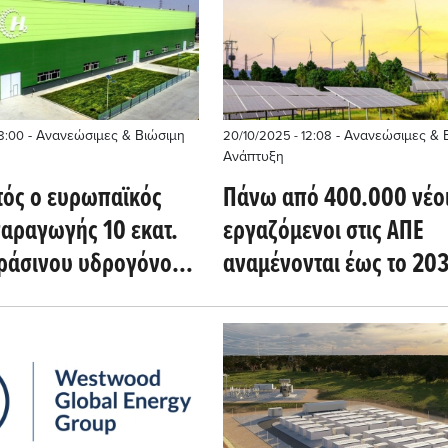
- Ανανεώσιμες & Βιώσιμη
- Ανανεώσιμες & 
08:00
20/10/2025 - 12:08
Ανάπτυξη
τός ο ευρωπαϊκός
Πάνω από 400.000 νέο
παραγωγής 10 εκατ.
εργαζόμενοι στις ΑΠΕ
ράσινου υδρογόνου
αναμένονται έως το 203
 έως το 2030
Ην. Βασίλειο