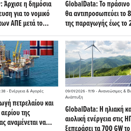
: Άρχισε η δημόσια
GlobalData: Το πράσινο
υση για το νομικό
θα αντιπροσωπεύει το 
των ΑΠΕ μετά το
της παραγωγής έως το 
- Ενέργεια & Αγορές
- Ανανεώσιμες & Β
0:38
09/01/2026 - 11:19
Ανάπτυξη
ωγή πετρελαίου και
GlobalData: Η ηλιακή κα
 αερίου της
αιολική ενέργεια στις Η
ας αναμένεται να
ξεπεράσει τα 700 GW τ