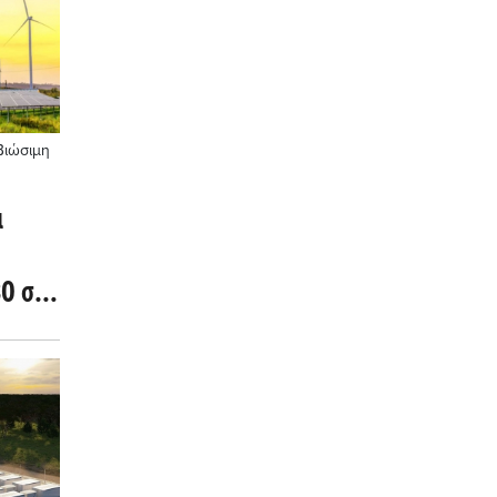
Βιώσιμη
ι
0 στο