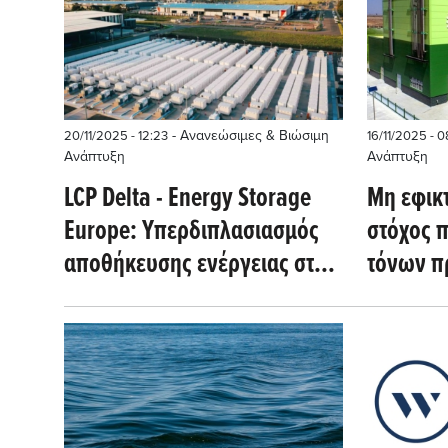
- Ανανεώσιμες & Βιώσιμη
20/11/2025 - 12:23
16/11/2025 - 
Ανάπτυξη
Ανάπτυξη
LCP Delta - Energy Storage
Μη εφικ
Europe: Υπερδιπλασιασμός
στόχος 
αποθήκευσης ενέργειας στην
τόνων π
Ευρώπη έως το 2030
ετησίως