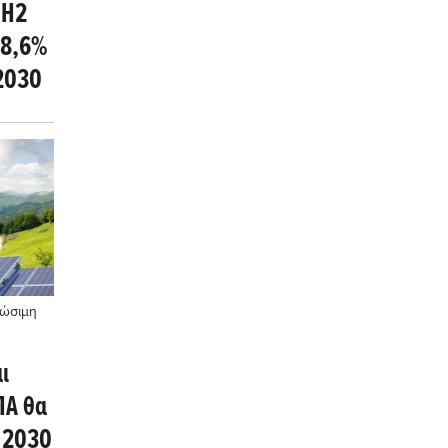
 Η2
88,6%
2030
ιώσιμη
ι
ΠΑ θα
ο 2030