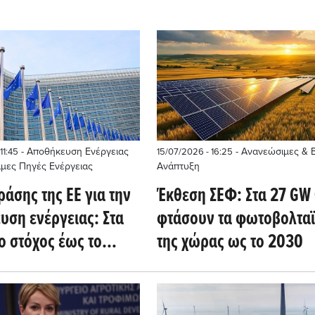
- Αποθήκευση Ενέργειας
- Ανανεώσιμες & 
11:45
15/07/2026 - 16:25
ιμες Πηγές Ενέργειας
Ανάπτυξη
ράσης της ΕΕ για την
Έκθεση ΣΕΦ: Στα 27 GW
υση ενέργειας: Στα
φτάσουν τα φωτοβολτα
ο στόχος έως το
της χώρας ως το 2030
ι στα 500 GW έως το
Energy Storage News