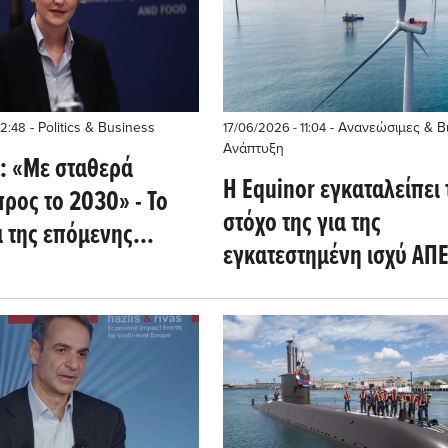
- Politics & Business
- Ανανεώσιμες & Β
12:48
17/06/2026 - 11:04
Ανάπτυξη
: «Με σταθερά
Η Equinor εγκαταλείπει 
ρος το 2030» - Το
στόχο της για της
α της επόμενης
εγκατεστημένη ισχύ ΑΠ
ας
το 2030