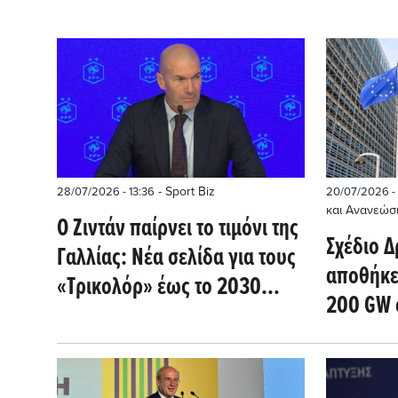
- Sport Biz
28/07/2026 - 13:36
20/07/2026 - 
και Ανανεώσ
Ο Ζιντάν παίρνει το τιμόνι της
Σχέδιο Δ
Γαλλίας: Νέα σελίδα για τους
αποθήκε
«Τρικολόρ» έως το 2030
200 GW 
(βίντεο)
2030 κα
2050 - 