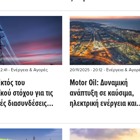
σει έως το 2030
- Ενέργεια & Αγορές
- Ενέργεια & Αγορ
22:41
20/11/2025 - 20:12
κτός του
Motor Oil: Δυναμική
ού στόχου για τις
ανάπτυξη σε καύσιμα,
ές διασυνδέσεις
ηλεκτρική ενέργεια και
Ελλάδα για το 2030
κυκλική οικονομία- Η
ς 11 χώρες
στρατηγική για το 2030