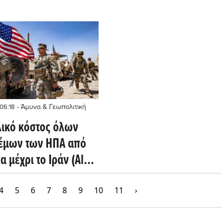
- Άμυνα & Γεωπολιτική
06:18
λικό κόστος όλων
έμων των ΗΠΑ από
α μέχρι το Ιράν (Al
4
5
6
7
8
9
10
11
›