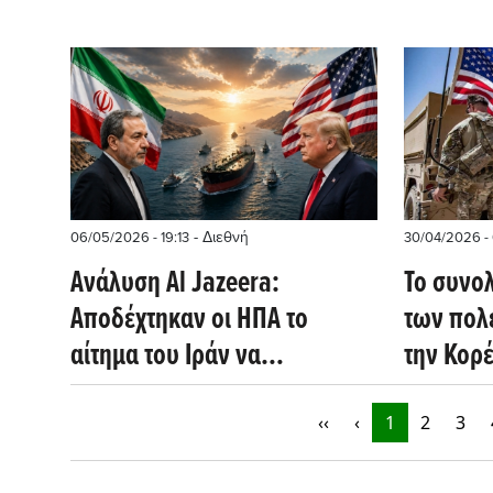
- Διεθνή
06/05/2026 - 19:13
30/04/2026 - 
Ανάλυση Al Jazeera:
Το συνο
Αποδέχτηκαν οι ΗΠΑ το
των πολ
αίτημα του Ιράν να
την Κορέ
διευθετηθεί πρώτα το ζήτημα
Jazeera)
του Ορμούζ και μετά το
‹‹
‹
1
2
3
πυρηνικό;