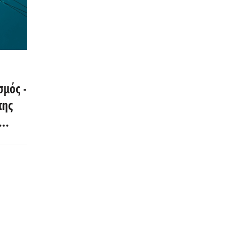
σμός -
της