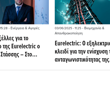
- Ενέργεια & Αγορές
- Βιομηχανία &
 15:28
03/06/2025 - 11:25
Απανθρακοποίηση
ξέλλες για το
Eurelectric: Ο εξηλεκτρι
 της Eurelectric ο
κλειδί για την ενίσχυση 
 Στάσσης – Στο
ανταγωνιστικότητας της
ο ο εξηλεκτρισμός
βιομηχανίας