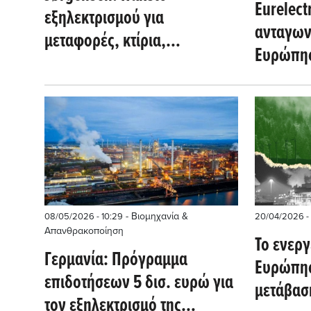
Eurelect
εξηλεκτρισμού για
ανταγων
μεταφορές, κτίρια,
Ευρώπης
βιομηχανία – Μείωση φόρων
ολοκληρ
στο ρεύμα και συμφωνία για
της βιομ
τα δίκτυα έως τις 26/6
- Βιομηχανία &
08/05/2026 - 10:29
20/04/2026 -
Απανθρακοποίηση
Το ενερ
Γερμανία: Πρόγραμμα
Ευρώπης
επιδοτήσεων 5 δισ. ευρώ για
μετάβαση
τον εξηλεκτρισμό της