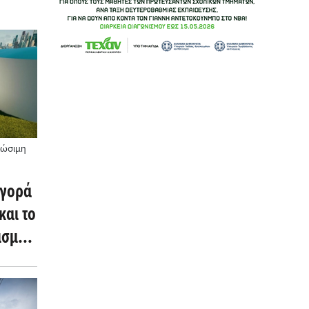
ιώσιμη
αγορά
και το
ισμό