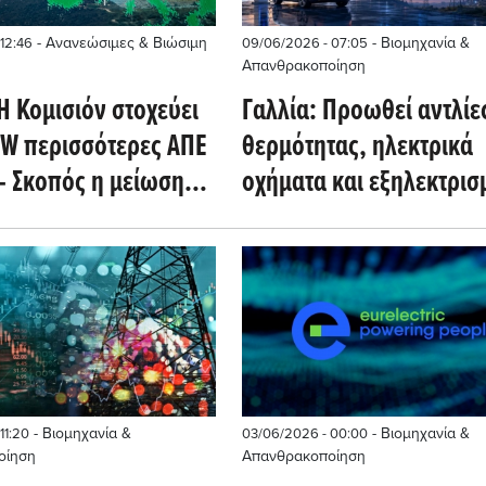
- Ανανεώσιμες & Βιώσιμη
- Βιομηχανία &
12:46
09/06/2026 - 07:05
Απανθρακοποίηση
Η Κομισιόν στοχεύει
Γαλλία: Προωθεί αντλίε
GW περισσότερες ΑΠΕ
θερμότητας, ηλεκτρικά
- Σκοπός η μείωση
οχήματα και εξηλεκτρισ
ικού αερίου κατά 66%
βιομηχανίας - Επενδύσε
δισ. ευρώ ετησίως
- Βιομηχανία &
- Βιομηχανία &
11:20
03/06/2026 - 00:00
οίηση
Απανθρακοποίηση