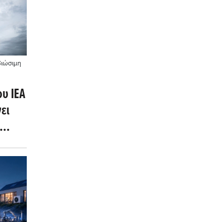
Βιώσιμη
ου IEA
ει
τών