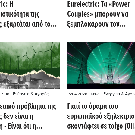
ric: Η
Eurelectric: Τα «Power
ιστικότητα της
Couples» μπορούν να
 εξαρτάται από τον
ξεμπλοκάρουν τον
ωμένο εξηλεκτρισμό
εξηλεκτρισμό της
ηχανίας
ευρωπαϊκής βιομηχανία
- Ενέργεια & Αγορές
- Ενέργεια & Αγορ
 15:06
15/04/2026 - 10:08
γειακό πρόβλημα της
Γιατί το όραμα του
 δεν είναι η
ευρωπαϊκού εξηλεκτρι
 - Είναι ότι η
σκοντάφτει σε τοίχο (Oil