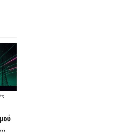
ς
ές
σμού