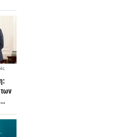
ρές
η:
 των
των
ίωση