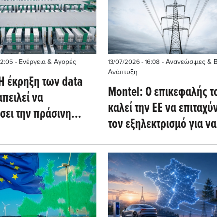
- Ενέργεια & Αγορές
- Ανανεώσιμες & 
12:05
13/07/2026 - 16:08
Ανάπτυξη
Η έκρηξη των data
Montel: Ο επικεφαλής τ
απειλεί να
καλεί την ΕΕ να επιταχύν
σει την πράσινη
τον εξηλεκτρισμό για να
η της Ευρώπης
μειώσει τη χρήση ορυκ
καυσίμων