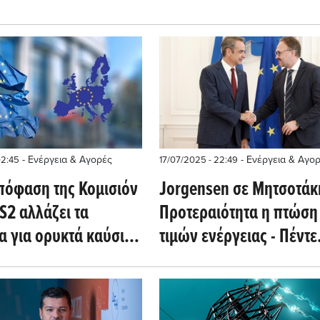
δεν την ολοκλήρωσε
Price)
 Price)
- Ενέργεια & Αγορές
- Ενέργεια & Αγο
02:45
17/07/2025 - 22:49
πόφαση της Κομισιόν
Jorgensen σε Mητσοτάκ
TS2 αλλάζει τα
Προτεραιότητα η πτώση
α για ορυκτά καύσιμα
τιμών ενέργειας - Πέντε
εκτρισμό
φορές πάνω το budget 
διασυνδέσων - Επιβεβα
του WEN