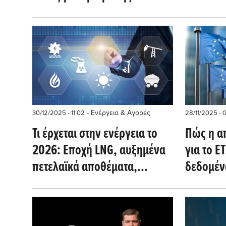
Ευρώπη 
βιομηχανίας (Hydrogen
ποτέ (Oil
Insight)
- Ενέργεια & Αγορές
30/12/2025 - 11:02
28/11/2025 - 
Τι έρχεται στην ενέργεια το
Πώς η α
2026: Εποχή LNG, αυξημένα
για το E
πετελαϊκά αποθέματα,
δεδομέν
επιβράδυνση πράσινης
και εξηλ
μετάβασης