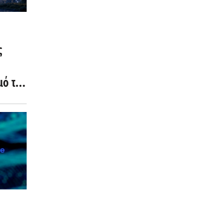
ς
μό της
ις 10